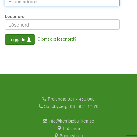
Lösenord
Glömt ditt lösenord?
Logga in
Frölunda: 031 - 456 000
Sundbyberg: 08 - 651 17 70
info@hembiobutiken.se
Frölunda
Sundbyberg