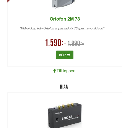
Ortofon 2M 78
"MM-pickup från Ortofon anpassad för 78 rpm mono-skivor!"
1.590:-
1.990:-
KÖP
Till toppen
RIAA