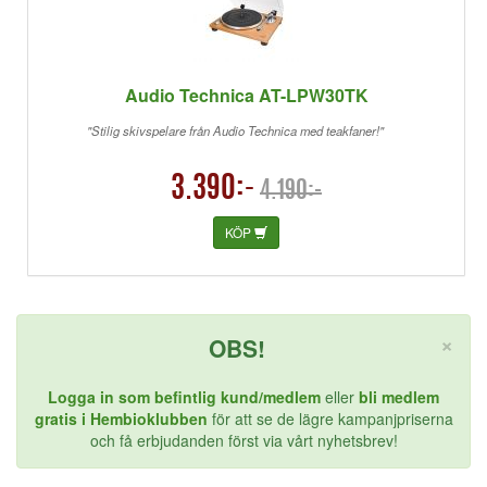
Audio Technica AT-LPW30TK
"Stilig skivspelare från Audio Technica med teakfaner!"
3.390:-
4.190:-
KÖP
St
×
OBS!
Logga in som befintlig kund/medlem
eller
bli medlem
gratis i Hembioklubben
för att se de lägre kampanjpriserna
och få erbjudanden först via vårt nyhetsbrev!