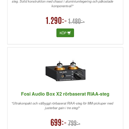
steg. Solid konstruktion med chassi i aluminiumlegering och påkostade
komponentval!"
1.290:-
1.480:-
KÖP
Fosi Audio Box X2 rörbaserat RIAA-steg
"Ultrakompakt och välbyggt rörbaserat RIAA-steg för MM-pickuper med
justerbar gain i tre steg!"
699:-
799:-