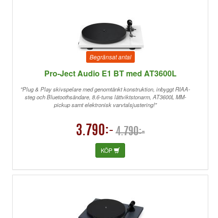
Begränsat antal
Pro-Ject Audio E1 BT med AT3600L
"Plug & Play skivspelare med genomtänkt konstruktion, inbyggt RIAA-
steg och Bluetoothsändare, 8.6-tums lättviktstonarm, AT3600L MM-
pickup samt elektronisk varvtalsjustering!"
3.790:-
4.790:-
KÖP