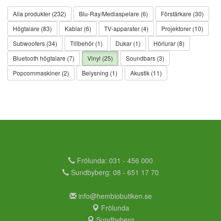
Alla produkter (232)
Blu-Ray/Mediaspelare (6)
Förstärkare (30)
Högtalare (83)
Kablar (6)
TV-apparater (4)
Projektorer (10)
Subwoofers (34)
Tillbehör (1)
Dukar (1)
Hörlurar (8)
Bluetooth högtalare (7)
Vinyl (25)
Soundbars (3)
Popcornmaskiner (2)
Belysning (1)
Akustik (11)
Frölunda: 031 - 456 000
Sundbyberg: 08 - 651 17 70
info@hembiobutiken.se
Frölunda
Sundbyberg