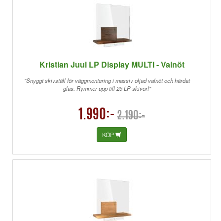
Kristian Juul LP Display MULTI - Valnöt
"Snyggt skivställ för väggmontering i massiv oljad valnöt och härdat
glas. Rymmer upp till 25 LP-skivor!"
1.990:-
2.190:-
KÖP