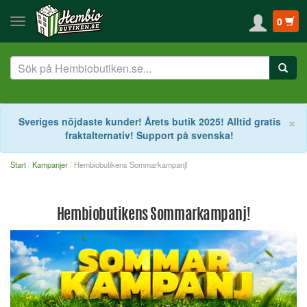
0
S
×
Sveriges nöjdaste kunder! Årets butik 2025! Alltid gratis
fraktalternativ! Support på svenska!
Start
Kampanjer
Hembiobutikens Sommarkampanj!
Hembiobutikens Sommarkampanj!