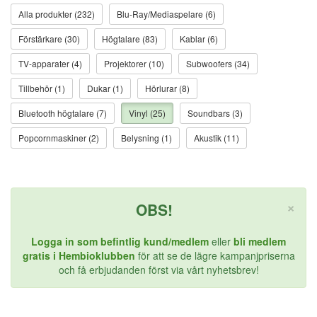
Alla produkter (232)
Blu-Ray/Mediaspelare (6)
Förstärkare (30)
Högtalare (83)
Kablar (6)
TV-apparater (4)
Projektorer (10)
Subwoofers (34)
Tillbehör (1)
Dukar (1)
Hörlurar (8)
Bluetooth högtalare (7)
Vinyl (25)
Soundbars (3)
Popcornmaskiner (2)
Belysning (1)
Akustik (11)
St
×
OBS!
Logga in som befintlig kund/medlem
eller
bli medlem
gratis i Hembioklubben
för att se de lägre kampanjpriserna
och få erbjudanden först via vårt nyhetsbrev!