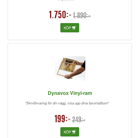
1.750:-
1.890:-
KÖP
Dynavox Vinyl-ram
"Skivförvaring för din vägg, visa upp dina favoritalbum"
199:-
249:-
KÖP