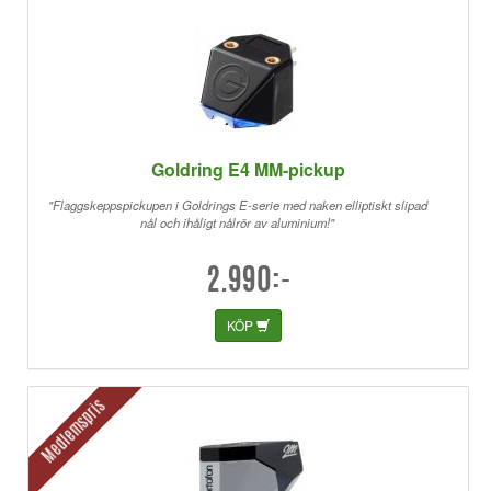
Goldring E4 MM-pickup
"Flaggskeppspickupen i Goldrings E-serie med naken elliptiskt slipad
nål och ihåligt nålrör av aluminium!"
2.990:-
KÖP
Medlemspris