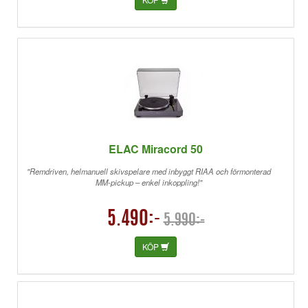
ELAC Miracord 50
"Remdriven, helmanuell skivspelare med inbyggt RIAA och förmonterad
MM-pickup – enkel inkoppling!"
5.490:-
5.990:-
KÖP