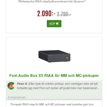
"Rörbestyckat RIAA-steg/ljudkonverterare från Dynavox!"
2.090:-
2.790:-
KÖP
Fosi Audio Box X5 RIAA för MM och MC-pickuper
:
Efter byte till ortofon pickup, som verkligen blev ett lyft,
Peter K
fortsatte jag med Fosi och tycker att ljudet blev mer balanserat
mellan bas och diskanten.
4 recensioner
"Kompakt RIAA-steg för MM- och MC-pickuper med justerbar gain fyra