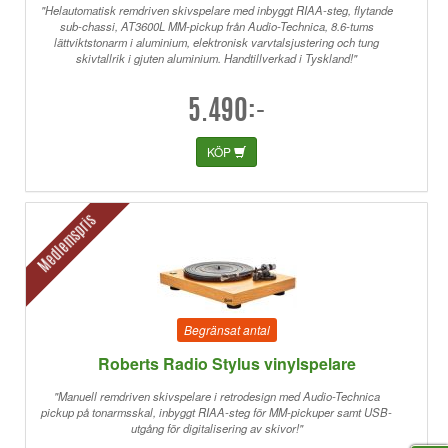
"Helautomatisk remdriven skivspelare med inbyggt RIAA-steg, flytande
sub-chassi, AT3600L MM-pickup från Audio-Technica, 8.6-tums
lättviktstonarm i aluminium, elektronisk varvtalsjustering och tung
skivtallrik i gjuten aluminium. Handtillverkad i Tyskland!"
5.490:-
KÖP
Medlemspris
Begränsat antal
Roberts Radio Stylus vinylspelare
"Manuell remdriven skivspelare i retrodesign med Audio-Technica
pickup på tonarmsskal, inbyggt RIAA-steg för MM-pickuper samt USB-
utgång för digitalisering av skivor!"