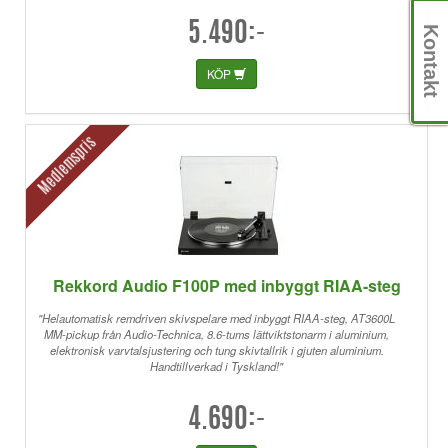
5.490:-
Kontakt
KÖP
Medlemspris
Rekkord Audio F100P med inbyggt RIAA-steg
"Helautomatisk remdriven skivspelare med inbyggt RIAA-steg, AT3600L
MM-pickup från Audio-Technica, 8.6-tums lättviktstonarm i aluminium,
elektronisk varvtalsjustering och tung skivtallrik i gjuten aluminium.
Handtillverkad i Tyskland!"
4.690:-