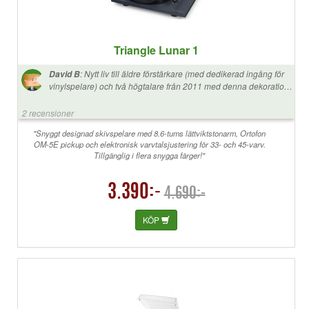
Triangle Lunar 1
:
Nytt liv till äldre förstärkare (med dedikerad ingång för
David B
vinylspelare) och två högtalare från 2011 med denna dekoration.
Inga konstigheter att sätta ihop. Bra längd på medföljande kablar.
Trevligt med tillverkning inom Europa (även om strömadaptern
2 recensioner
kommer från Asien…) Jag har inget att jämföra med när det
kommer till vinylspelare så jag är väldigt nöjd. Den gör vad den
"Snyggt designad skivspelare med 8.6-tums lättviktstonarm, Ortofon
OM-5E pickup och elektronisk varvtalsjustering för 33- och 45-varv.
ska och barnsligt enkelt. Synd på reporna på skyddslocket men
Tillgänglig i flera snygga färger!"
känns löjligt att reklamera det.
3.390:-
4.690:-
KÖP