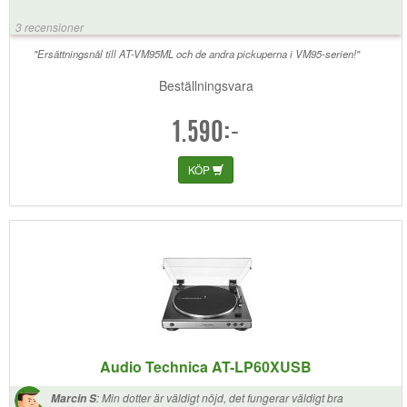
och bytte till Microline och waaooo, det blev betydligt mindre knaster,
inte det skarpa s:et i framförallt sångröster (cymbaler och liknande
3 recensioner
också mycket bättre). Och om man har välvårdade skivor och borstar
nålen efter varje spelning så kommer en ML hålla längre än de
"Ersättningsnål till AT-VM95ML och de andra pickuperna i VM95-serien!"
'enklare' nålarna. Därmed rätt bra ekonomi
Beställningsvara
1.590:-
KÖP
Audio Technica AT-LP60XUSB
:
Min dotter är väldigt nöjd, det fungerar väldigt bra
Marcin S