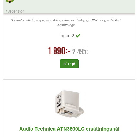
1 recension
"Helautomatisk plug n play-skivspelare med inbyggt RIAA-steg och USB-
anslutning!"
Lager: 3
1.990:-
2.495:-
KÖP
Audio Technica ATN3600LC ersättningsnål