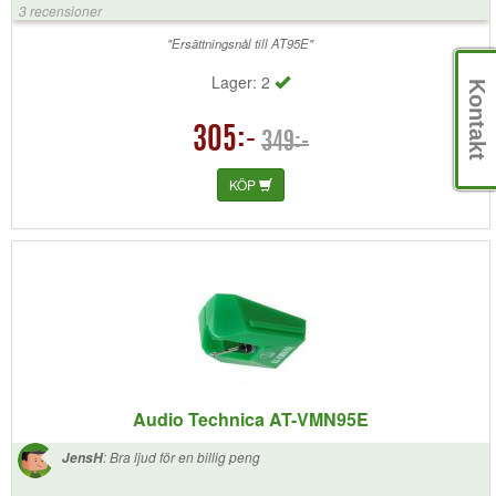
3 recensioner
"Ersättningsnål till AT95E"
Lager: 2
Kontakt
305:-
349:-
KÖP
Audio Technica AT-VMN95E
:
Bra ljud för en billig peng
JensH