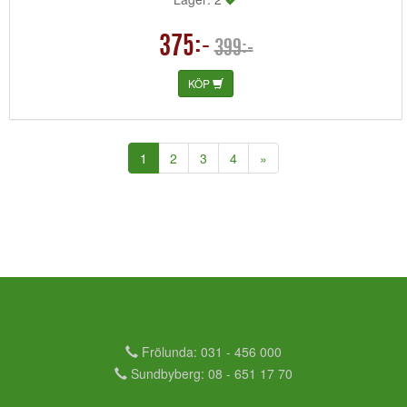
375:-
399:-
KÖP
(current)
1
2
3
4
»
Frölunda: 031 - 456 000
Sundbyberg: 08 - 651 17 70