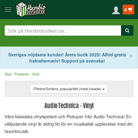
0
S
×
Sveriges nöjdaste kunder! Årets butik 2025! Alltid gratis
fraktalternativ! Support på svenska!
Start
Produkter
Vinyl
Filtrera/Sortera:
popularitet (mest visade)
Audio Technica - Vinyl
Våra klassiska vinylspelare och Pickuper från Audio Technica! En
välljudande vinyl är aldrig fel för en musikalisk upplevelse med din
favoritmusik.