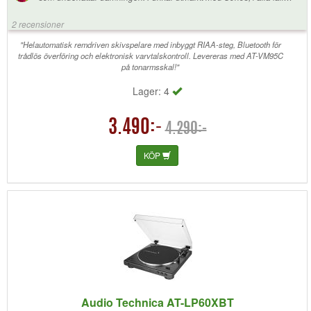
Move2, och inga tillbehör behövs.
2 recensioner
"Helautomatisk remdriven skivspelare med inbyggt RIAA-steg, Bluetooth för
trådlös överföring och elektronisk varvtalskontroll. Levereras med AT-VM95C
på tonarmsskal!"
Lager: 4
3.490:-
4.290:-
KÖP
Audio Technica AT-LP60XBT