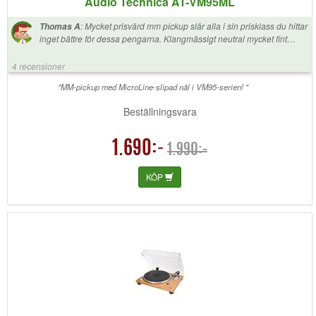
Audio Technica AT-VM95ML
:
Mycket prisvärd mm pickup slår alla i sin prisklass du hittar
Thomas A
inget bättre för dessa pengarna. Klangmässigt neutral mycket fint
mellan register.
4 recensioner
"MM-pickup med MicroLine-slipad nål i VM95-serien! "
Beställningsvara
1.690:-
1.990:-
KÖP