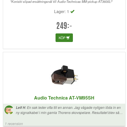
"Koniskt slipad ersättningsnål till Audio-Technicas MM-pickup AT3600L!"
Lager: 1
249:-
KÖP
Audio Technica AT-VM95SH
:
En sak leder ofta till en annan. Jag vågade nyligen löda in en
Leif H
ny signalkabel i min gamla Thorens skovspelare. Resultatet blev så
bra att jag bestämde mig för att byta pickup. Det har suttit en Ortofon
OM10 på skivspelararmen alltsedan den var ny, låt vara att jag bytt nål
1 recension
ibland. Men en ny pickup...det kräver efterforskningar. Moving magnet