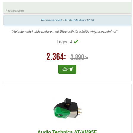
1 recension
Recommended - TrustedReviews 2019
"Helautomatisk skivspelare med Bluetooth för trådlös vinyluppspelning!"
Lager: 4
2.364:-
2.890:-
KÖP
Audio Technica AT-VM95E