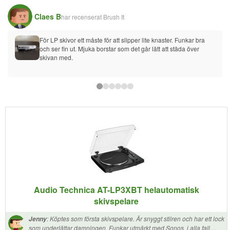
Claes B
har recenserat
Brush It
För LP skivor ett måste för att slipper lite knaster. Funkar bra 
och ser fin ut. Mjuka borstar som det går lätt att städa över 
skivan med.
Audio Technica AT-LP3XBT helautomatisk
skivspelare
:
Köptes som första skivspelare. Är snyggt stilren och har ett lock
Jenny
som underlättar damningen. Funkar utmärkt med Sonos, i alla fall