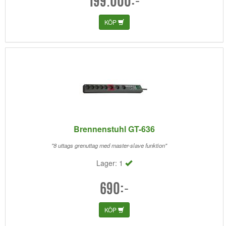
199.000:-
KÖP
Brennenstuhl GT-636
"8 uttags grenuttag med master-slave funktion"
Lager: 1
690:-
KÖP