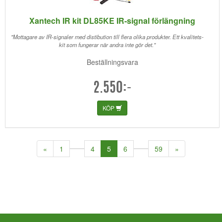
Xantech IR kit DL85KE IR-signal förlängning
"Mottagare av IR-signaler med distibution till flera olika produkter. Ett kvalitets-
kit som fungerar när andra inte gör det."
Beställningsvara
2.550:-
KÖP
(current)
«
1
4
5
6
59
»