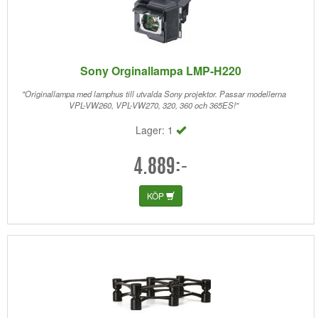
Sony Orginallampa LMP-H220
"Originallampa med lamphus till utvalda Sony projektor. Passar modellerna
VPL-VW260, VPL-VW270, 320, 360 och 365ES!"
Lager: 1
4.889:-
KÖP