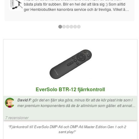
bästa plats för subben. Blir en hel del att lära sig :) Som alltid 
ger Hembiobutiken kanonbra service och är trevliga. Vilket är 
det viktigaste.
EverSolo BTR-12 fjärrkontroll
:
gör det en fjärr ska göra, minus för att de kör plast inte som i
David F
mer premium komponenters då de är aliminium som gäller. ett annat
minus är att den inte följer med som standard med dmp-a6. nu fick jag
med den med min master edition pga kampanj men borde va
7 recensioner
standard.
"Fjärrkontroll till EverSolo DMP-A6 och DMP-A6 Master Edition Gen 1 och 2
samt play!"