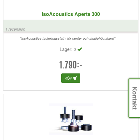
IsoAcoustics Aperta 300
1 recension
"IsoAcoustics isoleringsstativ för center och studiohögtalare!"
Lager: 2
1.790:-
KÖP
Kontakt