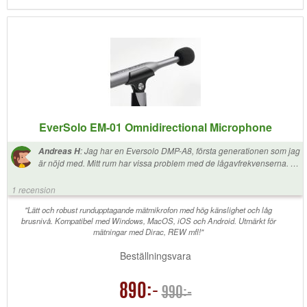
EverSolo EM-01 Omnidirectional Microphone
:
Jag har en Eversolo DMP-A8, första generationen som jag
Andreas H
är nöjd med. Mitt rum har vissa problem med de lågavfrekvenserna. Så
jag provade att skaffa EM-01 för att köra lite korrektion i de lägre
frekvenserna. Detta fungerar utmärkt och rensade upp alla problem för
1 recension
min del. Mikrofonen är väldigt enkel att använda och DMP-A8 känner
av mikrofonen så att man kan hämta konfigurationsfilen via enheten så
"Lätt och robust rundupptagande mätmikrofon med hög känslighet och låg
brusnivå. Kompatibel med Windows, MacOS, iOS och Android. Utmärkt för
man behöver inte hålla på med minnesstickor och annat. Mycket
mätningar med Dirac, REW mfl!"
smidig kombination!
Beställningsvara
890:-
990:-