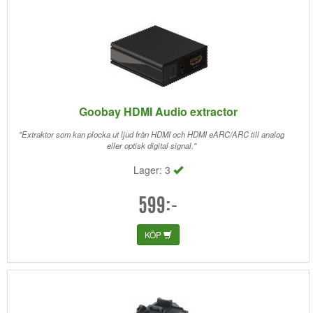
Goobay HDMI Audio extractor
"Extraktor som kan plocka ut ljud från HDMI och HDMI eARC/ARC till analog
eller optisk digital signal."
Lager: 3
599:-
KÖP