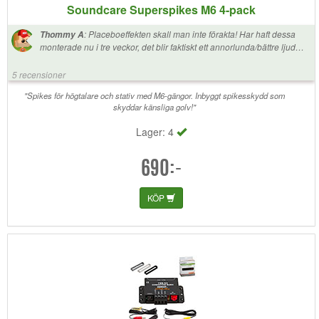
Soundcare Superspikes M6 4-pack
:
Placeboeffekten skall man inte förakta! Har haft dessa
Thommy A
monterade nu i tre veckor, det blir faktiskt ett annorlunda/bättre ljud
med dessa monterade. Undra vad som hände här? Mellanregister och
bas blir mer som det skall låta (kanske). Hur som helst, väl värt att
5 recensioner
investera i, jag kommer inte att byta tillbaka till mina orginalfötter på
högtalarna.
"Spikes för högtalare och stativ med M6-gängor. Inbyggt spikesskydd som
skyddar känsliga golv!"
Lager: 4
690:-
KÖP