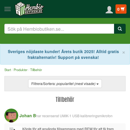
0
S
×
Sveriges nöjdaste kunder! Årets butik 2025! Alltid gratis
fraktalternativ! Support på svenska!
Start
Produkter
Tillbehör
Filtrera/Sortera:
popularitet (mest visade)
Tillbehör
Johan B
har recenserat
UMIK-1 USB kalibreringsmikrofon
Köpte för att använda tillsammans med REW för att få fram 