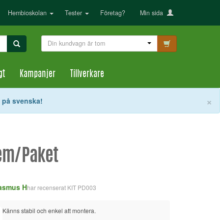
Hembioskolan
Tester
Företag?
Min sida
Din kundvagn är tom
gt
Kampanjer
Tillverkare
S
×
t på svenska!
tem/Paket
asmus H
har recenserat
KIT PD003
Känns stabil och enkel att montera.