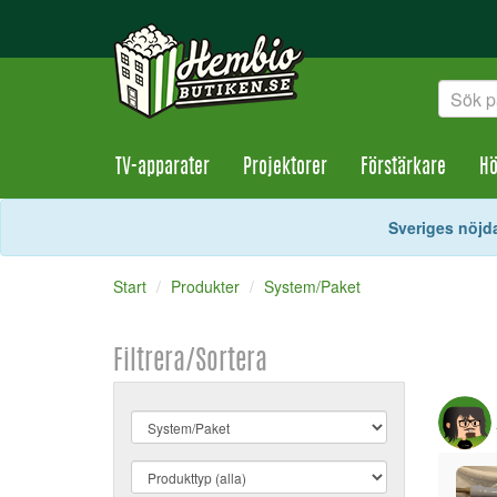
TV-apparater
Projektorer
Förstärkare
Hö
Sveriges nöjda
Start
Produkter
System/Paket
Filtrera/Sortera