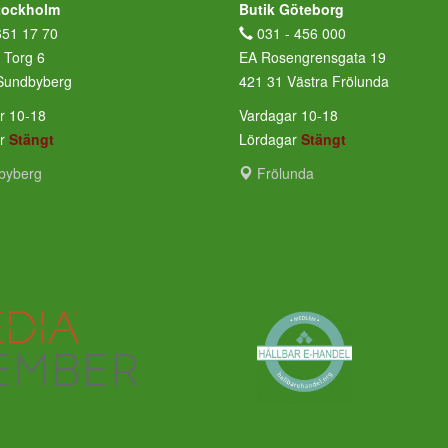
tockholm
Butik Göteborg
651 17 70
031 - 456 000
 Torg 6
EA Rosengrensgata 19
Sundbyberg
421 31 Västra Frölunda
r 10-18
Vardagar 10-18
ar
Stängt
Lördagar
Stängt
byberg
Frölunda