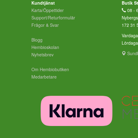
Kundtjänst
Butik S
Karta/Öppettider
08 - 
Support/Returformulär
Nybergs
Frågor & Svar
172 31 
Vardaga
Blogg
Lördag
Hembioskolan
Sund
Nyhetsbrev
Om Hembiobutiken
Medarbetare