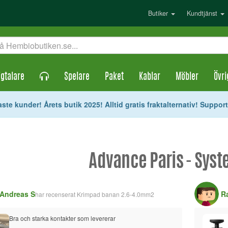
Butiker
Kundtjänst
gtalare
Spelare
Paket
Kablar
Möbler
Övri
ste kunder! Årets butik 2025! Alltid gratis fraktalternativ! Suppor
Advance Paris - Sys
Andreas S
R
har recenserat
Krimpad banan 2.6-4.0mm2
Bra och starka kontakter som levererar