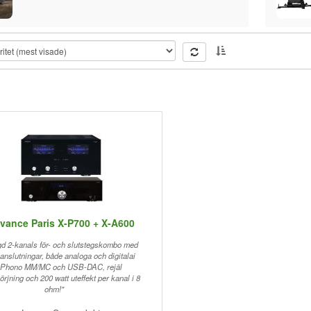
vance Paris X-P700 + X-A600
d 2-kanals för- och slutstegskombo med
anslutningar, både analoga och digitalai
l Phono MM/MC och USB-DAC, rejäl
örjning och 200 watt uteffekt per kanal i 8
ohm!"