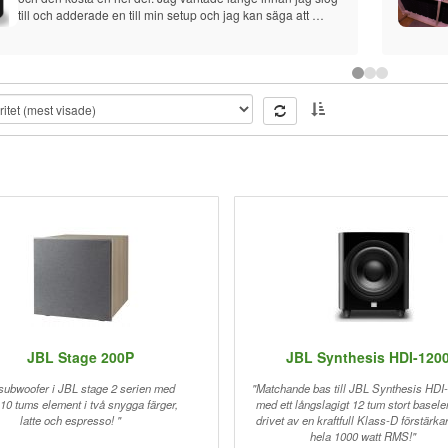
till och adderade en till min setup och jag kan säga att 
skillnaden är verkligen värt det. Ljudet från TVn har blivit så 
mycket mer levande, och musiken låter underbart nu. Jag 
har en Beam och två Ones i en mellanstor vardagsrum och 
den här Sub passar perfekt in i den.
JBL Stage 200P
JBL Synthesis HDI-120
 subwoofer i JBL stage 2 serien med
"Matchande bas till JBL Synthesis HDI-
t 10 tums element i två snygga färger,
med ett långslagigt 12 tum stort basel
latte och espresso! "
drivet av en kraftfull Klass-D förstärka
hela 1000 watt RMS!"