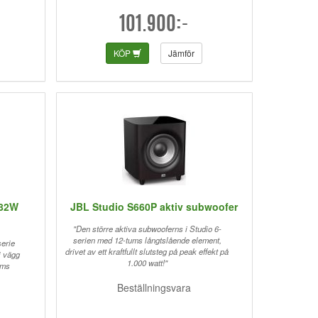
101.900:-
KÖP
Jämför
C82W
JBL Studio S660P aktiv subwoofer
"Den större aktiva subwooferns i Studio 6-
serien med 12-tums långtslående element,
erie
drivet av ett kraftfullt slutsteg på peak effekt på
i vägg
1.000 watt!"
ums
Beställningsvara