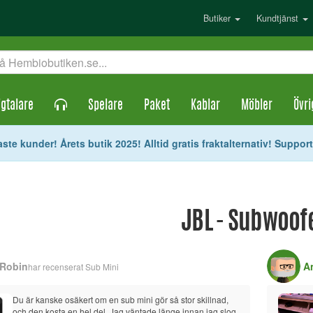
Butiker
Kundtjänst
gtalare
Spelare
Paket
Kablar
Möbler
Övri
ste kunder! Årets butik 2025! Alltid gratis fraktalternativ! Suppor
JBL - Subwoof
Robin
A
har recenserat
Sub Mini
Du är kanske osäkert om en sub mini gör så stor skillnad, 
och den kosta en hel del. Jag väntade länge innan jag slog 