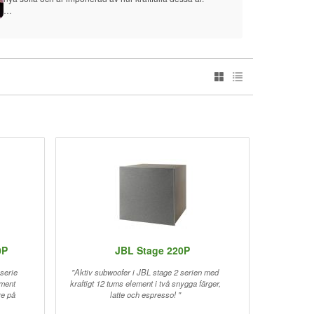
tills
Läs även:
ändra
https://www.hembiobutiken.se/produkter/forstarkare/subwoo
lyssn
ferslutsteg/321750-reckhorn-a-803i-subwooferforstarkare/
Under
Mvh: Anders Karlsson
0P
JBL Stage 220P
serie
"Aktiv subwoofer i JBL stage 2 serien med
ement
kraftigt 12 tums element i två snygga färger,
re på
latte och espresso! "