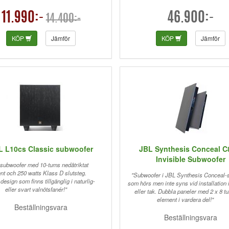
11.990:-
46.900:-
14.400:-
KÖP
Jämför
KÖP
Jämför
L L10cs Classic subwoofer
JBL Synthesis Conceal 
Invisible Subwoofer
 subwoofer med 10-tums nedåtriktat
nt och 250 watts Klass D slutsteg.
"Subwoofer i JBL Synthesis Conceal-s
design som finns tillgänglig i naturlig-
som hörs men inte syns vid installation 
eller svart valnötsfanér!"
eller tak. Dubbla paneler med 2 x 8 t
element i vardera del!"
Beställningsvara
Beställningsvara