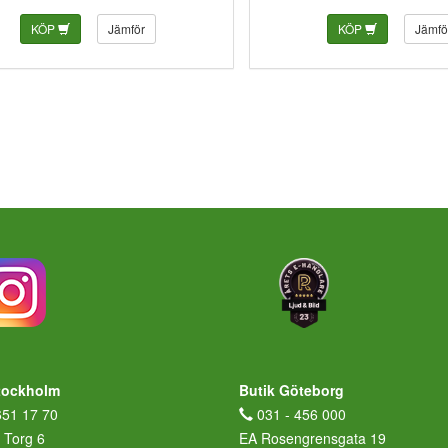
KÖP
Jämför
KÖP
Jämfö
tockholm
Butik Göteborg
651 17 70
031 - 456 000
 Torg 6
EA Rosengrensgata 19