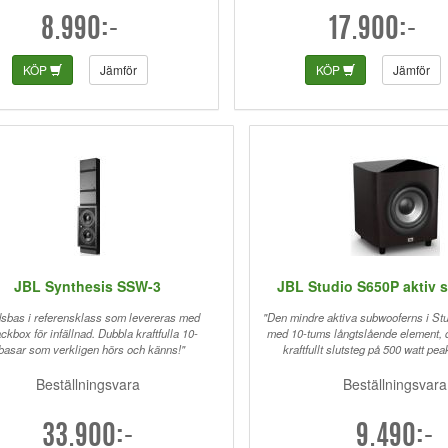
8.990:-
17.900:-
KÖP
Jämför
KÖP
Jämför
JBL Synthesis SSW-3
JBL Studio S650P aktiv 
adsbas i referensklass som levereras med
"Den mindre aktiva subwooferns i Stu
ackbox för infällnad. Dubbla kraftfulla 10-
med 10-tums långtslående element, dr
basar som verkligen hörs och känns!"
kraftfullt slutsteg på 500 watt peak
Beställningsvara
Beställningsvara
33.900:-
9.490:-