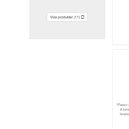
Visa produkter (11)
"Passiv 
8-tum
levere