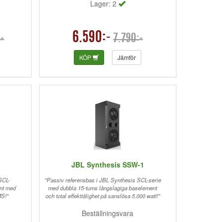
Lager: 2
6.590:-
-
7.790:-
KÖP
Jämför
JBL Synthesis SSW-1
SCL-
"Passiv referensbas i JBL Synthesis SCL-serie
ent med
med dubbla 15-tums långslagiga baselement
MS!"
och total effekttålighet på sanslösa 5.000 watt!"
Beställningsvara