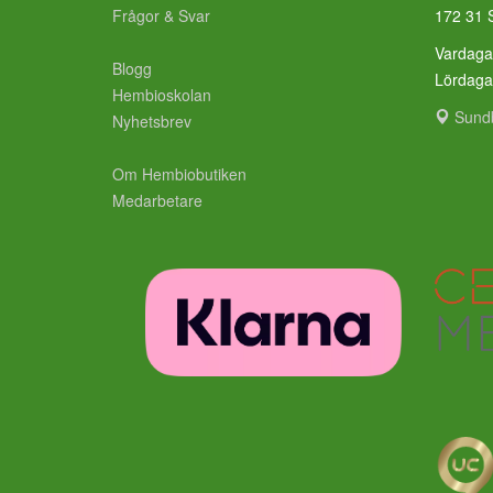
Frågor & Svar
172 31 
Vardaga
Blogg
Lördag
Hembioskolan
Sund
Nyhetsbrev
Om Hembiobutiken
Medarbetare