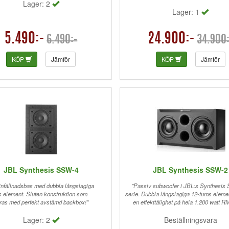
Lager: 2
Lager: 1
5.490:-
24.900:-
6.490:-
34.900:
KÖP
Jämför
KÖP
Jämför
JBL Synthesis SSW-4
JBL Synthesis SSW-2
infällnadsbas med dubbla långslagiga
"Passiv subwoofer i JBL:s Synthesis 
s element. Sluten konstruktion som
serie. Dubbla långslagiga 12-tums elem
ras med perfekt avstämd backbox!"
en effekttålighet på hela 1.200 watt R
Lager: 2
Beställningsvara