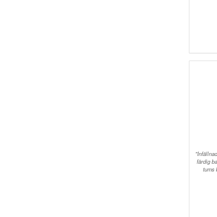
"Infälln
färdig b
tums 