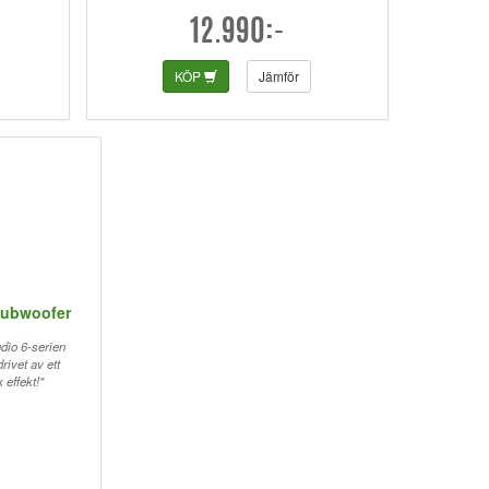
12.990:-
KÖP
Jämför
subwoofer
dio 6-serien
ivet av ett
 effekt!"