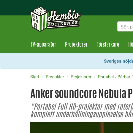
TV-apparater
Projektorer
Förstärkare
Hö
Sveriges nöjda
Start
Produkter
Projektorer
Portabel - Bärbar
Anker soundcore Nebula P
"Portabel Full HD-projektor med roterb
komplett underhållningsupplevelse b