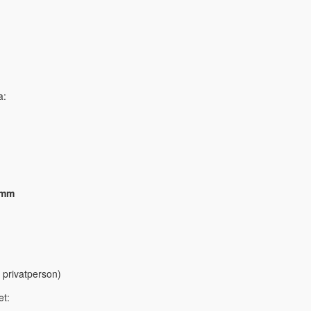
a:
 mm
 privatperson)
et: