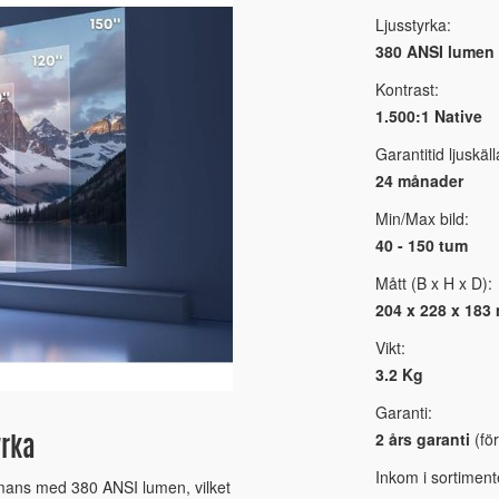
Ljusstyrka:
380 ANSI lumen
Kontrast:
1.500:1 Native
Garantitid ljuskäll
24 månader
Min/Max bild:
40 - 150 tum
Mått (B x H x D):
204 x 228 x 183
Vikt:
3.2 Kg
Garanti:
2 års garanti
(för
yrka
Inkom i sortiment
mmans med 380 ANSI lumen, vilket