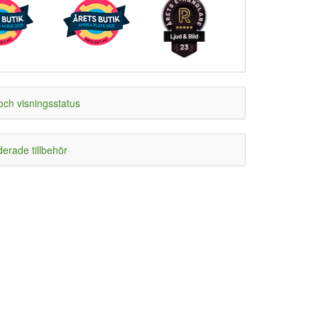
och visningsstatus
rade tillbehör