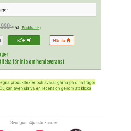
lager
.990:-
/st
(
)
Prishistorik
t
KÖP
Hämta
ager
(Klicka för info om hemleverans)
 egna produkttexter och svarar gärna på dina frågor
Du kan även skriva en recension genom att klicka
Sveriges nöjdaste kunder!