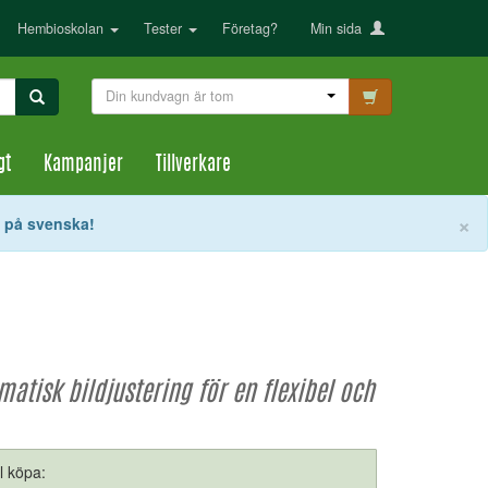
Hembioskolan
Tester
Företag?
Min sida
Din kundvagn är tom
gt
Kampanjer
Tillverkare
S
×
t på svenska!
atisk bildjustering för en flexibel och
ll köpa: