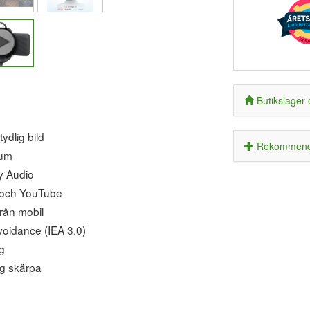
Butikslager 
ydlig bild
Rekommende
tum
y Audio
x och YouTube
rån mobil
voidance (IEA 3.0)
g
ig skärpa