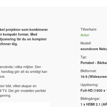
Tillverkare:
bel projektor som kombinerar
ett kompakt format. Med
Anker
djustering får du en komplett
Modell:
finner dig.
soundcore Nebu
Typ:
Portabel - Bärba
 använda i olika miljöer. Den
Bildformat:
 handtag gör att du smidigt kan
hus.
16:9 (Widescree
Upplösning:
stor bild, vilket skapar en
Full-HD (1920 x
l TV. Det gör modellen perfekt
 gaming.
Bildingångar:
1 x HDMI 2.1 (A