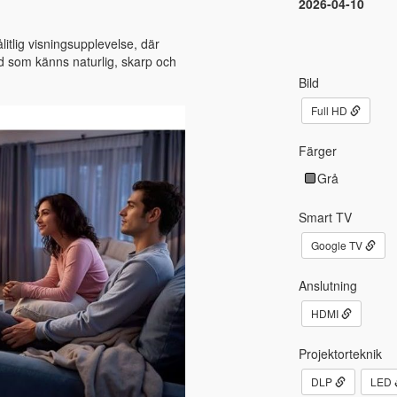
2026-04-10
litlig visningsupplevelse, där
ld som känns naturlig, skarp och
Bild
Full HD
Färger
Grå
Smart TV
Google TV
Anslutning
HDMI
Projektorteknik
DLP
LED