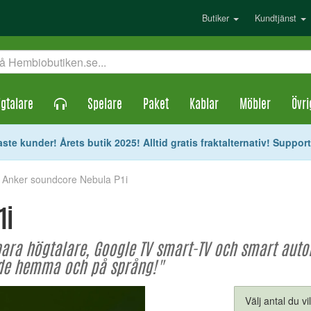
Butiker
Kundtjänst
gtalare
Spelare
Paket
Kablar
Möbler
Övri
ste kunder! Årets butik 2025! Alltid gratis fraktalternativ! Suppor
/ Anker soundcore Nebula P1i
1i
ara högtalare, Google TV smart-TV och smart autom
åde hemma och på språng!"
Välj antal du vi