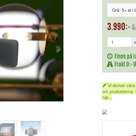
Grå: 5+ st i 
3.990:-
6
s
Finns på l
Frakt 0:- 
Vi skriver våra
om produkterna. 
här...