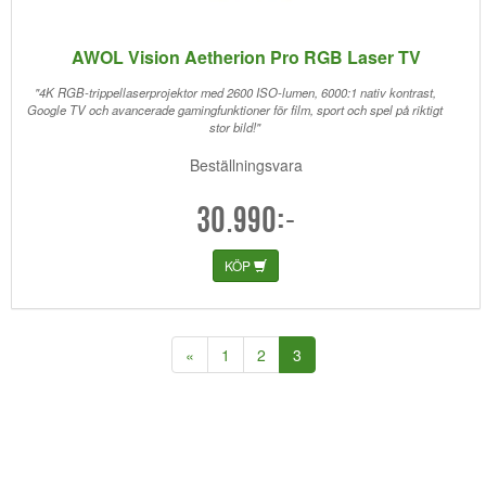
AWOL Vision Aetherion Pro RGB Laser TV
"4K RGB-trippellaserprojektor med 2600 ISO-lumen, 6000:1 nativ kontrast,
Google TV och avancerade gamingfunktioner för film, sport och spel på riktigt
stor bild!"
Beställningsvara
30.990:-
KÖP
(current)
«
1
2
3