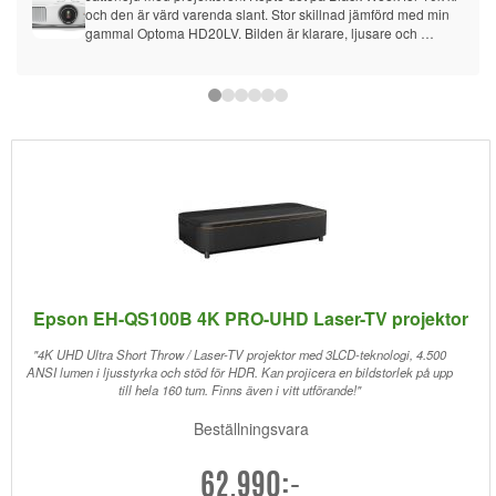
och den är värd varenda slant. Stor skillnad jämförd med min 
gammal Optoma HD20LV. Bilden är klarare, ljusare och 
färgerna är otroliga! Kanske svart kunde vara lite bättre men för 
det pris kan man inte klaga. Också 3LCD tech hindrar 
regnbåge effekten och det är gamechanger för mig. Jag 
kommer aldrig tillbaka till DLP projektor. Det stor på hylla över 
soffa och kastar 110tum bild på vit väg (ska måla den grå för att 
fa bättre svart) från 330cm. Det är tillräckligt tyst. Ljusstyrka är 
ganska hög. På natten använder jag 40% starkhet och man 
kan säkert titta TV på dagen med "bright cinema" mode.
Epson EH-QS100B 4K PRO-UHD Laser-TV projektor
"4K UHD Ultra Short Throw / Laser-TV projektor med 3LCD-teknologi, 4.500
ANSI lumen i ljusstyrka och stöd för HDR. Kan projicera en bildstorlek på upp
till hela 160 tum. Finns även i vitt utförande!"
Beställningsvara
62.990:-