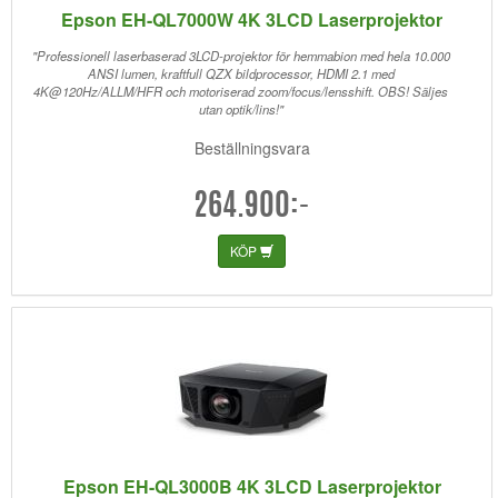
Epson EH-QL7000W 4K 3LCD Laserprojektor
"Professionell laserbaserad 3LCD-projektor för hemmabion med hela 10.000
ANSI lumen, kraftfull QZX bildprocessor, HDMI 2.1 med
4K@120Hz/ALLM/HFR och motoriserad zoom/focus/lensshift. OBS! Säljes
utan optik/lins!"
Beställningsvara
264.900:-
KÖP
Epson EH-QL3000B 4K 3LCD Laserprojektor