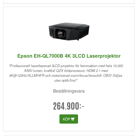
Epson EH-QL7000B 4K 3LCD Laserprojektor
"Professionell laserbaserad 3LCD-projektor för hemmabion med hela 10.000
ANSI lumen, kraftfull QZX bildprocessor, HDMI 2.1 med
4K@120Hz/ALLM/HFR och motoriserad zoom/focus/lensshift. OBS! Säljes
utan optik/lins!"
Beställningsvara
264.900:-
KÖP