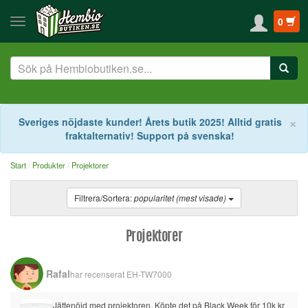
0
S
×
Sveriges nöjdaste kunder! Årets butik 2025! Alltid gratis
fraktalternativ! Support på svenska!
Start
Produkter
Projektorer
Filtrera/Sortera:
popularitet (mest visade)
Projektorer
Rafal
har recenserat
EH-TW7000
Jättenöjd med projektoren. Köpte det på Black Week för 10k kr 