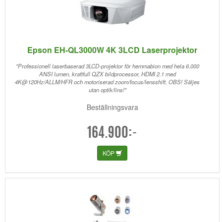
Epson EH-QL3000W 4K 3LCD Laserprojektor
"Professionell laserbaserad 3LCD-projektor för hemmabion med hela 6.000
ANSI lumen, kraftfull QZX bildprocessor, HDMI 2.1 med
4K@120Hz/ALLM/HFR och motoriserad zoom/focus/lensshift. OBS! Säljes
utan optik/lins!"
Beställningsvara
164.900:-
KÖP