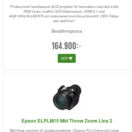
"Professionell laserbaserad 3LCD-projektor för hemmabion med hela 6.000
ANSI lumen, kraftfull QZX bildprocessor, HDMI 2.1 med
4K@120Hz/ALLM/HFR och motoriserad zoom/focus/lensshift. OBS! Säljes
utan optik/lins!"
Beställningsvara
164.900:-
KÖP
Epson ELPLM15 Mid Throw Zoom Lins 2
"Mid-throw zoomlins till utvalda projektorer i Epsons Pro Cinema och Large