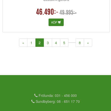
46.490:-
49.995:-
KÖP
(current)
«
1
2
3
4
5
8
»
Frölunda: 031 - 456 000
Sundbyberg: 08 - 651 17 70