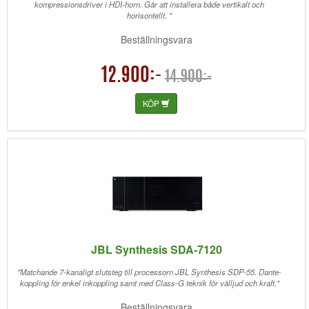
kompressionsdriver i HDI-horn. Går att installera både vertikalt och
horisontellt. "
Beställningsvara
12.900:-
14.900:-
KÖP
JBL Synthesis SDA-7120
"Matchande 7-kanaligt slutsteg till processorn JBL Synthesis SDP-55. Dante-
koppling för enkel inkoppling samt med Class-G teknik för välljud och kraft."
Beställningsvara