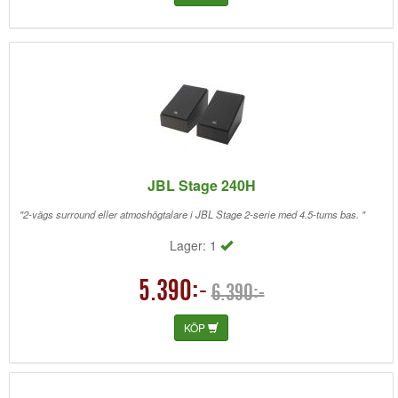
JBL Stage 240H
"2-vägs surround eller atmoshögtalare i JBL Stage 2-serie med 4.5-tums bas. "
Lager: 1
5.390:-
6.390:-
KÖP