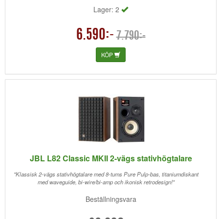
Lager: 2
6.590:-
7.790:-
KÖP
JBL L82 Classic MKII 2-vägs stativhögtalare
"Klassisk 2-vägs stativhögtalare med 8-tums Pure Pulp-bas, titaniumdiskant
med waveguide, bi-wire/bi-amp och ikonisk retrodesign!"
Beställningsvara