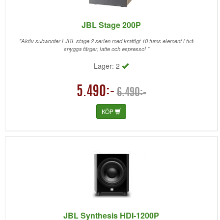
JBL Stage 200P
"Aktiv subwoofer i JBL stage 2 serien med kraftigt 10 tums element i två
snygga färger, latte och espresso! "
Lager: 2
5.490:-
6.490:-
KÖP
JBL Synthesis HDI-1200P