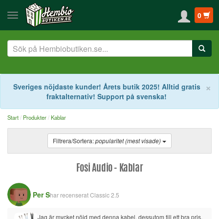
0
S
×
Sveriges nöjdaste kunder! Årets butik 2025! Alltid gratis
fraktalternativ! Support på svenska!
Start
Produkter
Kablar
Filtrera/Sortera:
popularitet (mest visade)
Fosi Audio - Kablar
Per S
har recenserat
Classic 2.5
Jag är mycket nöjd med denna kabel, dessutom till ett bra pris. 