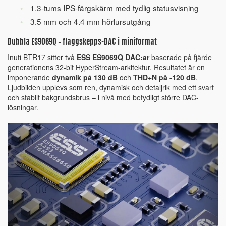
1.3-tums IPS-färgskärm med tydlig statusvisning
3.5 mm och 4.4 mm hörlursutgång
Dubbla ES9069Q – flaggskepps-DAC i miniformat
Inuti BTR17 sitter två
ESS ES9069Q DAC:ar
baserade på fjärde
generationens 32-bit HyperStream-arkitektur. Resultatet är en
imponerande
dynamik på 130 dB
och
THD+N på -120 dB
.
Ljudbilden upplevs som ren, dynamisk och detaljrik med ett svart
och stabilt bakgrundsbrus – i nivå med betydligt större DAC-
lösningar.