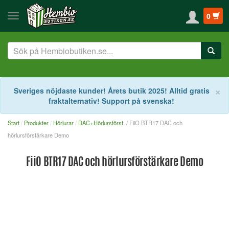
0
S
×
Sveriges nöjdaste kunder! Årets butik 2025! Alltid gratis
fraktalternativ! Support på svenska!
Start
Produkter
Hörlurar
DAC+Hörlursförst.
/ FiiO BTR17 DAC och
hörlursförstärkare Demo
FiiO BTR17 DAC och hörlursförstärkare Demo