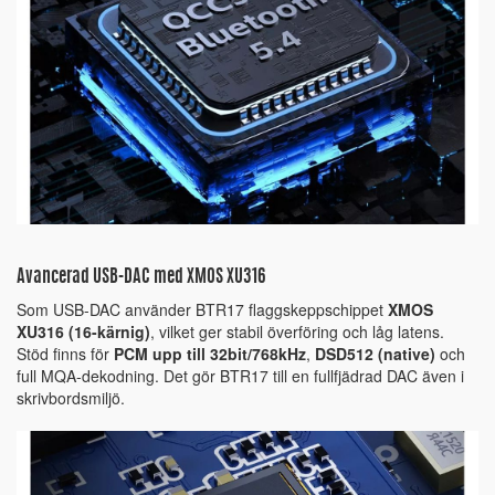
Avancerad USB-DAC med XMOS XU316
Som USB-DAC använder BTR17 flaggskeppschippet
XMOS
XU316 (16-kärnig)
, vilket ger stabil överföring och låg latens.
Stöd finns för
PCM upp till 32bit/768kHz
,
DSD512 (native)
och
full MQA-dekodning. Det gör BTR17 till en fullfjädrad DAC även i
skrivbordsmiljö.