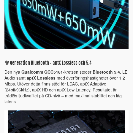
Ny generation Bluetooth – aptX Lossless och 5.4
Den nya
Qualcomm QCC5181
-kretsen stöder
Bluetooth 5.4
, LE
Audio samt
aptX Lossless
med överföringshastigheter över 1.2
Mbps. Utöver detta finns stöd för LDAC, aptX Adaptive
(24bit/96kHz), aptX HD och aptX Low Latency. Resultatet är
trådlös ljudkvalitet på CD-nivå – med maximal stabilitet och låg
latens.