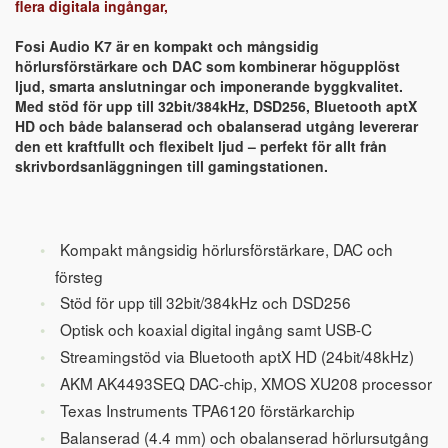
flera digitala ingångar,
Fosi Audio K7 är en kompakt och mångsidig
hörlursförstärkare och DAC som kombinerar högupplöst
ljud, smarta anslutningar och imponerande byggkvalitet.
Med stöd för upp till 32bit/384kHz, DSD256, Bluetooth aptX
HD och både balanserad och obalanserad utgång levererar
den ett kraftfullt och flexibelt ljud – perfekt för allt från
skrivbordsanläggningen till gamingstationen.
Kompakt mångsidig hörlursförstärkare, DAC och
försteg
Stöd för upp till 32bit/384kHz och DSD256
Optisk och koaxial digital ingång samt USB-C
Streamingstöd via Bluetooth aptX HD (24bit/48kHz)
AKM AK4493SEQ DAC-chip, XMOS XU208 processor
Texas Instruments TPA6120 förstärkarchip
Balanserad (4.4 mm) och obalanserad hörlursutgång