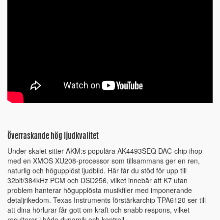
Överraskande hög ljudkvalitet
Under skalet sitter AKM:s populära AK4493SEQ DAC-chip ihop
med en XMOS XU208-processor som tillsammans ger en ren,
naturlig och högupplöst ljudbild. Här får du stöd för upp till
32bit/384kHz PCM och DSD256, vilket innebär att K7 utan
problem hanterar högupplösta musikfiler med imponerande
detaljrikedom. Texas Instruments förstärkarchip TPA6120 ser till
att dina hörlurar får gott om kraft och snabb respons, vilket
resulterar i både dynamik och kontroll.