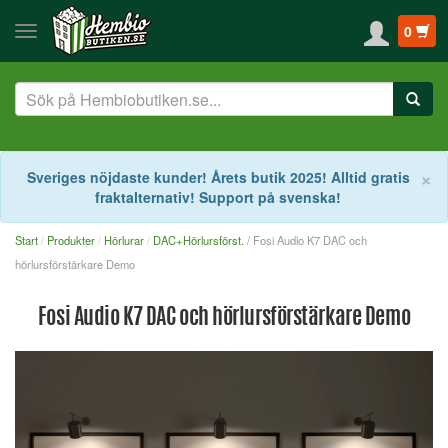
0
S
×
Sveriges nöjdaste kunder! Årets butik 2025! Alltid gratis
fraktalternativ! Support på svenska!
Start
Produkter
Hörlurar
DAC+Hörlursförst.
/ Fosi Audio K7 DAC och
hörlursförstärkare Demo
Fosi Audio K7 DAC och hörlursförstärkare Demo