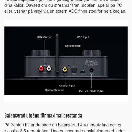
dina källor. Oavsett om du streamar från mobilen, spelar på PC
eller lyssnar på vinyl via en extern ADC finns stöd för hela kedjan.
Balanserad utgång för maximal prestanda
På fronten hittar du både en balanserad 4.4 mm-utgång och en
klassisk 3.5 mm-utgång. Den balanserade anslutningen erbjuder