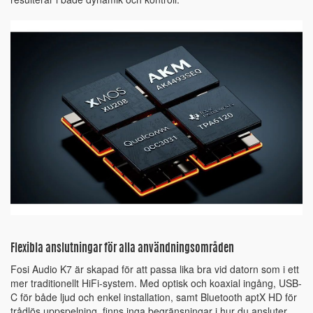
Flexibla anslutningar för alla användningsområden
Fosi Audio K7 är skapad för att passa lika bra vid datorn som i ett
mer traditionellt HiFi-system. Med optisk och koaxial ingång, USB-
C för både ljud och enkel installation, samt Bluetooth aptX HD för
trådlös uppspelning, finns inga begränsningar i hur du ansluter