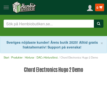
0
S
×
Sveriges nöjdaste kunder! Årets butik 2025! Alltid gratis
fraktalternativ! Support på svenska!
Start
Produkter
Hörlurar
DAC+Hörlursförst.
/ Chord Electronics Hugo 2 Demo
Chord Electronics Hugo 2 Demo