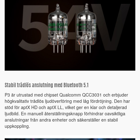
Stabil trådlös anslutning med Bluetooth 5.1
P3 är utrustad med chipset Qualcomm QCC3031 och erbjuder
högkvalitativ trådlös ljudöverföring med låg fördröjning. Den har
stöd för aptX HD och aptX LL, vilket ger en klar och detaljerad
ljudbild. En manuell återställningsknapp förhindrar oavsiktliga
anslutningar från andra enheter och säkerställer en stabil
uppkoppling.