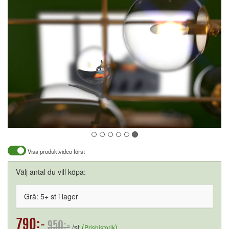
Visa produktvideo först
Välj antal du vill köpa:
Grå: 5+ st i lager
790:-
950:-
/st
(
)
Prishistorik