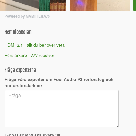
Powered by GAMIFIERA.®
Hembioskolan
HDMI 2.1 - allt du behöver veta
Förstärkare - A/V-receiver
Fråga experterna
Fråga våra experter om Fosi Audio P3 rörförsteg och
hörlursförstärkare
E-post som vi ska svara till