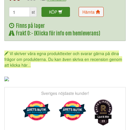
st
KÖP
Hämta
Finns på lager
Frakt 0:- (Klicka för info om hemleverans)
Vi skriver våra egna produkttexter och svarar gärna på dina
frågor om produkterna. Du kan även skriva en recension genom
att klicka här...
Sveriges nöjdaste kunder!