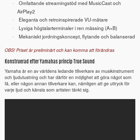
Omfattande streamingstöd med MusicCast och
AirPlay2
Eleganta och retroinspirerade VU-mätare
Lyxiga högtalarterminaler i ren mässing (A+B)
Mekaniskt jordningskoncept, flytande och balanserad
OBS! Priset är preliminärt och kan komma att förändras
Konstruerad efter Yamahas princip True Sound
Yamaha är en av världens ledande tillverkare av musikinstrument
och ljudutustning och har därför en möjlighet att göra något som
få, eller någon annan tillverkare kan, nämligen att ge uttryck för
varje ljud och känsla som artisten tänkt sig.