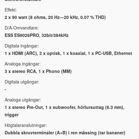
Effekt:
2 x 90 watt (8 ohms, 20 Hz—20 kHz, 0.07 % THD)
D/A-Omvandlare:
ESS ES9026PRO, 32bit/384kHz
Digitala ingångar:
1 x HDMI (ARC), 2 x optisk, 1 x koaxial, 1 x PC-USB, Ethernet
Analoga ingångar:
3 x stereo RCA, 1 x Phono (MM)
Digitala utgångar:
-
Analoga utgångar:
1 x stereo Pre-Out, 1 x subwoofer, hörlursuttag (6.3 mm),
trigger
Högtalaranslutningar:
Dubbla skruvterminaler (A+B) i ren mässing (tar bananer)