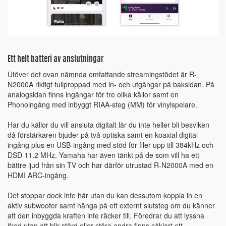
Ett helt batteri av anslutningar
Utöver det ovan nämnda omfattande streamingstödet är R-
N2000A riktigt fullproppad med in- och utgångar på baksidan. På
analogsidan finns ingångar för tre olika källor samt en
Phonoingång med inbyggt RIAA-steg (MM) för vinylspelare.
Har du källor du vill ansluta digitalt lär du inte heller bli besviken
då förstärkaren bjuder på två optiska samt en koaxial digital
ingång plus en USB-ingång med stöd för filer upp till 384kHz och
DSD 11.2 MHz. Yamaha har även tänkt på de som vill ha ett
bättre ljud från sin TV och har därför utrustad R-N2000A med en
HDMI ARC-ingång.
Det stoppar dock inte här utan du kan dessutom koppla in en
aktiv subwoofer samt hänga på ett externt slutsteg om du känner
att den inbyggda kraften inte räcker till. Föredrar du att lyssna
ifred utan att blir störd eller störa andra finns såklart ett