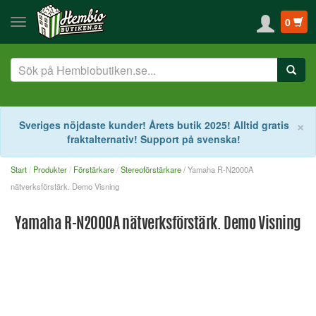
0
S
×
Sveriges nöjdaste kunder! Årets butik 2025! Alltid gratis
fraktalternativ! Support på svenska!
Start
Produkter
Förstärkare
Stereoförstärkare
/ Yamaha R-N2000A
nätverksförstärk. Demo Visning
Yamaha R-N2000A nätverksförstärk. Demo Visning