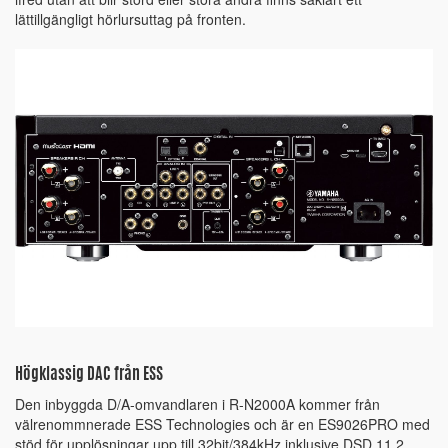
lättillgängligt hörlursuttag på fronten.
Högklassig DAC från ESS
Den inbyggda D/A-omvandlaren i R-N2000A kommer från
välrenommnerade ESS Technologies och är en ES9026PRO med
stöd för upplösningar upp till 32bit/384kHz inklusive DSD 11.2