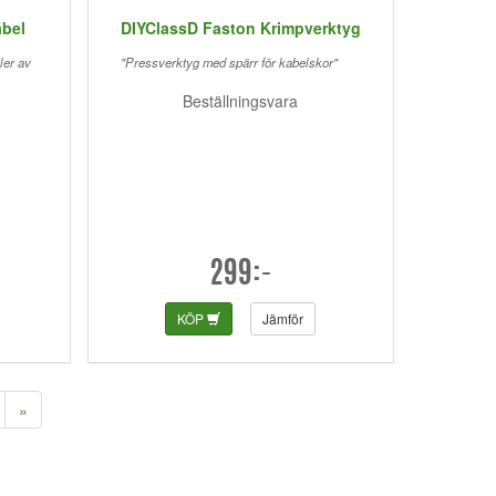
abel
DIYClassD Faston Krimpverktyg
ler av
"Pressverktyg med spärr för kabelskor"
Beställningsvara
299:-
KÖP
Jämför
»