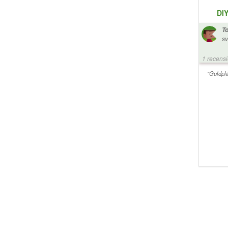
DIY
T
sv
mo
ka
1 recens
bo
un
"Guldplä