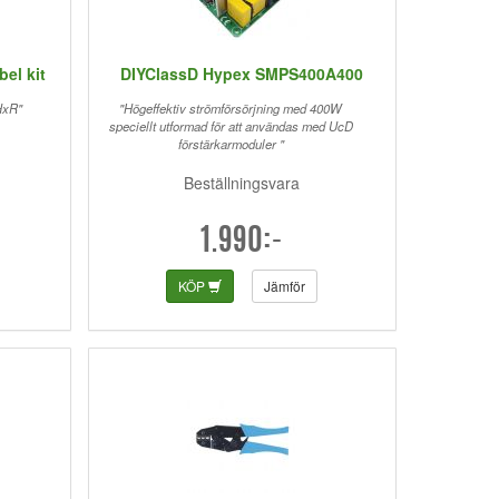
el kit
DIYClassD Hypex SMPS400A400
HxR"
"Högeffektiv strömförsörjning med 400W
speciellt utformad för att användas med UcD
förstärkarmoduler "
Beställningsvara
1.990:-
KÖP
Jämför