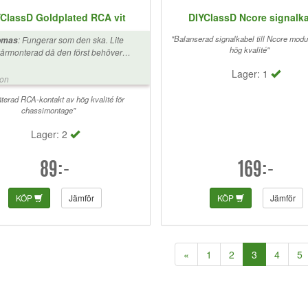
ClassD Goldplated RCA vit
DIYClassD Ncore signalk
"Balanserad signalkabel till Ncore modu
:
Fungerar som den ska. Lite
omas
hög kvalité"
årmonterad då den först behöver
nteras i chassit innan man löder på
Lager: 1
blarna. Den yttersta montagemuttern
ion
rde kunna demonteras för att
derlätta installationen.
terad RCA-kontakt av hög kvalité för
chassimontage"
Lager: 2
89:-
169:-
KÖP
Jämför
KÖP
Jämför
(current)
«
1
2
3
4
5