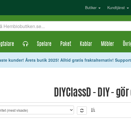
Butiker
Kundtjänst
gtalare
Spelare
Paket
Kablar
Möbler
Övri
ste kunder! Årets butik 2025! Alltid gratis fraktalternativ! Suppor
DIYClassD - DIY - gör