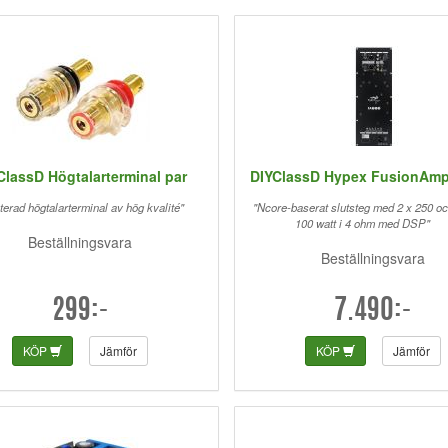
ClassD Högtalarterminal par
DIYClassD Hypex FusionAm
terad högtalarterminal av hög kvalité"
"Ncore-baserat slutsteg med 2 x 250 oc
100 watt i 4 ohm med DSP"
Beställningsvara
Beställningsvara
299:-
7.490:-
KÖP
Jämför
KÖP
Jämför