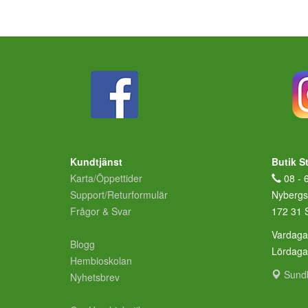
Kundtjänst
Butik S
Karta/Öppettider
08 - 
Support/Returformulär
Nybergs
Frågor & Svar
172 31 
Vardaga
Blogg
Lördag
Hembioskolan
Sund
Nyhetsbrev