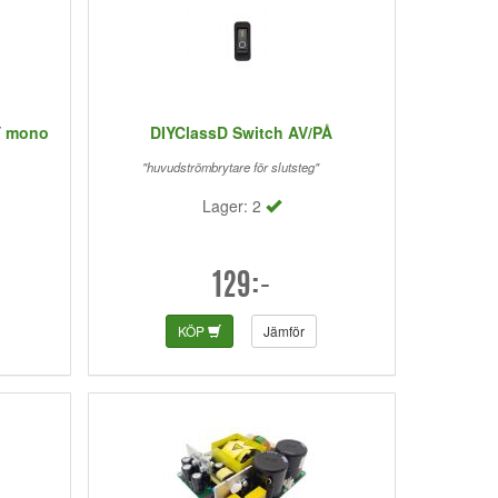
Y mono
DIYClassD Switch AV/PÅ
"huvudströmbrytare för slutsteg"
Lager: 2
129:-
KÖP
Jämför