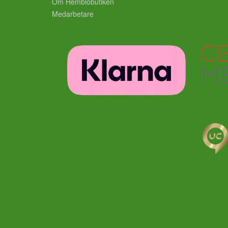
Om Hembiobutiken
Medarbetare