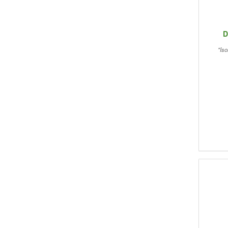
D
"Iso