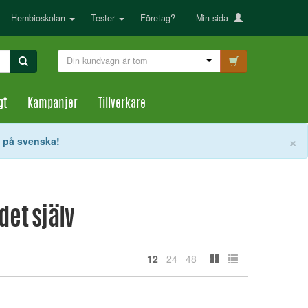
Hembioskolan
Tester
Företag?
Min sida
Din kundvagn är tom
gt
Kampanjer
Tillverkare
S
×
t på svenska!
 det själv
12
24
48