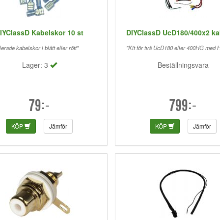
IYClassD Kabelskor 10 st
DIYClassD UcD180/400x2 kab
lerade kabelskor i blått eller rött"
"Kit för två UcD180 eller 400HG med 
Lager: 3
Beställningsvara
79:-
799:-
KÖP
Jämför
KÖP
Jämför