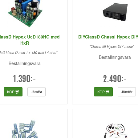
lassD Hypex UcD180HG med
DIYClassD Chassi Hypex DI
HxR
"Chassi till Hypex DIY mono"
cD klass D med 1 x 180 watt i 4 ohm"
Beställningsvara
Beställningsvara
1.390:-
2.490:-
KÖP
Jämför
KÖP
Jämför