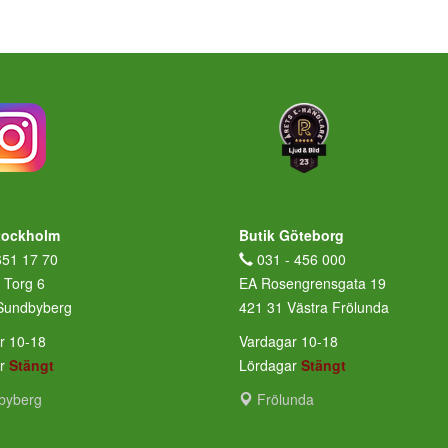
tockholm
Butik Göteborg
651 17 70
031 - 456 000
 Torg 6
EA Rosengrensgata 19
Sundbyberg
421 31 Västra Frölunda
r 10-18
Vardagar 10-18
ar
Stängt
Lördagar
Stängt
byberg
Frölunda