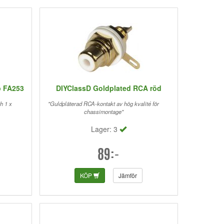
p FA253
DIYClassD Goldplated RCA röd
h 1 x
"Guldpläterad RCA-kontakt av hög kvalité för
chassimontage"
Lager: 3
89:-
KÖP
Jämför