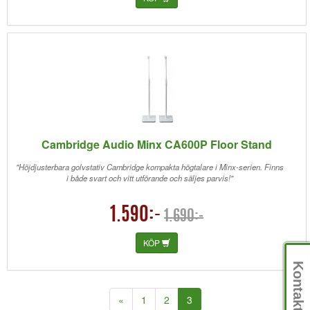
Cambridge Audio Minx CA600P Floor Stand
"Höjdjusterbara golvstativ Cambridge kompakta högtalare i Minx-serien. Finns
i både svart och vitt utförande och säljes parvis!"
1.590:-
1.690:-
KÖP
Kontakt
(current)
«
1
2
3