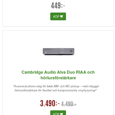
449:-
KÖP
Cambridge Audio Alva Duo RIAA och
hörlursförstärkare
"Avancerat phono-steg för både MM- och MC-pickup – med inbyggd
hörlursförstärkare för flexibel och kompromisslös vinyllyssning!"
3.490:-
4.490:-
KÖP