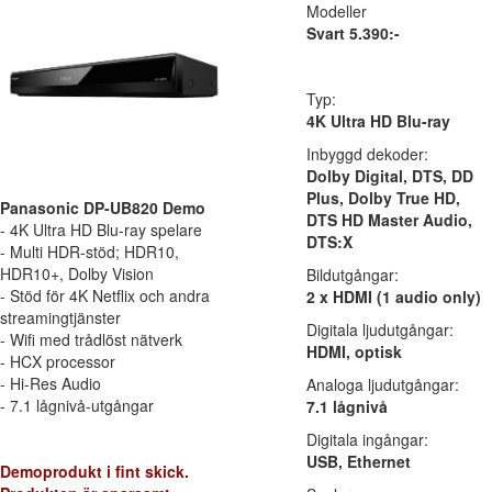
Modeller
Svart 5.390:-
Typ:
4K Ultra HD Blu-ray
Inbyggd dekoder:
Dolby Digital, DTS, DD
Plus, Dolby True HD,
Panasonic DP-UB820 Demo
DTS HD Master Audio,
- 4K Ultra HD Blu-ray spelare
DTS:X
- Multi HDR-stöd; HDR10,
HDR10+, Dolby Vision
Bildutgångar:
- Stöd för 4K Netflix och andra
2 x HDMI (1 audio only)
streamingtjänster
Digitala ljudutgångar:
- Wifi med trådlöst nätverk
HDMI, optisk
- HCX processor
- Hi-Res Audio
Analoga ljudutgångar:
- 7.1 lågnivå-utgångar
7.1 lågnivå
Digitala ingångar:
USB, Ethernet
Demoprodukt i fint skick.