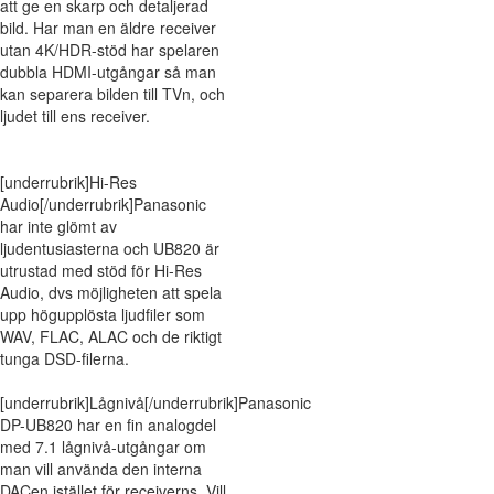
att ge en skarp och detaljerad
bild. Har man en äldre receiver
utan 4K/HDR-stöd har spelaren
dubbla HDMI-utgångar så man
kan separera bilden till TVn, och
ljudet till ens receiver.
[underrubrik]Hi-Res
Audio[/underrubrik]Panasonic
har inte glömt av
ljudentusiasterna och UB820 är
utrustad med stöd för Hi-Res
Audio, dvs möjligheten att spela
upp högupplösta ljudfiler som
WAV, FLAC, ALAC och de riktigt
tunga DSD-filerna.
[underrubrik]Lågnivå[/underrubrik]Panasonic
DP-UB820 har en fin analogdel
med 7.1 lågnivå-utgångar om
man vill använda den interna
DACen istället för receiverns. Vill