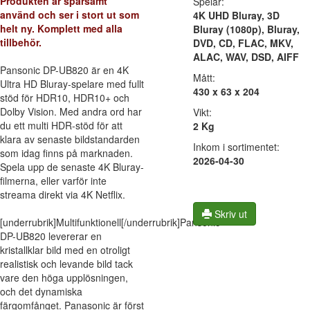
Produkten är sparsamt
Spelar:
använd och ser i stort ut som
4K UHD Bluray, 3D
helt ny. Komplett med alla
Bluray (1080p), Bluray,
tillbehör.
DVD, CD, FLAC, MKV,
ALAC, WAV, DSD, AIFF
Pansonic DP-UB820 är en 4K
Mått:
Ultra HD Bluray-spelare med fullt
430 x 63 x 204
stöd för HDR10, HDR10+ och
Dolby Vision. Med andra ord har
Vikt:
du ett multi HDR-stöd för att
2 Kg
klara av senaste bildstandarden
Inkom i sortimentet:
som idag finns på marknaden.
2026-04-30
Spela upp de senaste 4K Bluray-
filmerna, eller varför inte
streama direkt via 4K Netflix.
Skriv ut
[underrubrik]Multifunktionell[/underrubrik]Pansonic
DP-UB820 levererar en
kristallklar bild med en otroligt
realistisk och levande bild tack
vare den höga upplösningen,
och det dynamiska
färgomfånget. Panasonic är först