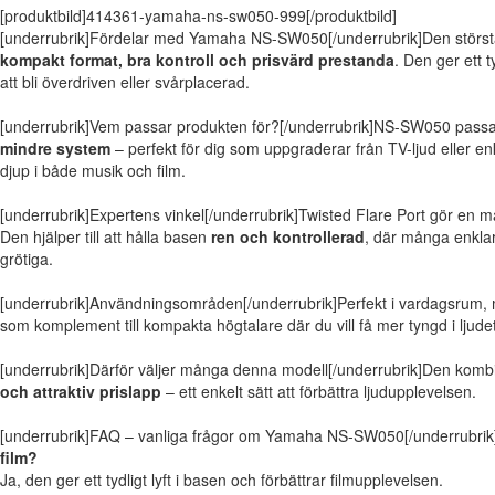
[produktbild]414361-yamaha-ns-sw050-999[/produktbild]
[underrubrik]Fördelar med Yamaha NS-SW050[/underrubrik]Den största
kompakt format, bra kontroll och prisvärd prestanda
. Den ger ett t
att bli överdriven eller svårplacerad.
[underrubrik]Vem passar produkten för?[/underrubrik]NS-SW050 passar
mindre system
– perfekt för dig som uppgraderar från TV-ljud eller enk
djup i både musik och film.
[underrubrik]Expertens vinkel[/underrubrik]Twisted Flare Port gör en mä
Den hjälper till att hålla basen
ren och kontrollerad
, där många enkla
grötiga.
[underrubrik]Användningsområden[/underrubrik]Perfekt i vardagsrum,
som komplement till kompakta högtalare där du vill få mer tyngd i ljude
[underrubrik]Därför väljer många denna modell[/underrubrik]Den komb
och attraktiv prislapp
– ett enkelt sätt att förbättra ljudupplevelsen.
[underrubrik]FAQ – vanliga frågor om Yamaha NS-SW050[/underrubrik
film?
Ja, den ger ett tydligt lyft i basen och förbättrar filmupplevelsen.