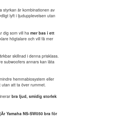
 styrkan är kombinationen av
ydligt lyft i ljudupplevelsen utan
 dig som vill ha
mer bas i ett
lare högtalare och vill få mer
rkbar skillnad i denna prisklass.
re subwoofers annars kan låta
 mindre hemmabiosystem eller
t utan att ta över rummet.
inerar
bra ljud, smidig storlek
]
Är Yamaha NS-SW050 bra för