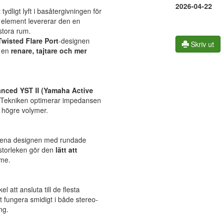
2026-04-22
ligt lyft i basåtergivningen för
 element levererar den en
stora rum.
Twisted Flare Port
-designen
Skriv ut
r en
renare, tajtare och mer
nced YST II (Yamaha Active
t. Tekniken optimerar impedansen
 högre volymer.
ilrena designen med rundade
 storleken gör den
lätt att
mme.
att ansluta till de flesta
t fungera smidigt i både stereo-
ng.