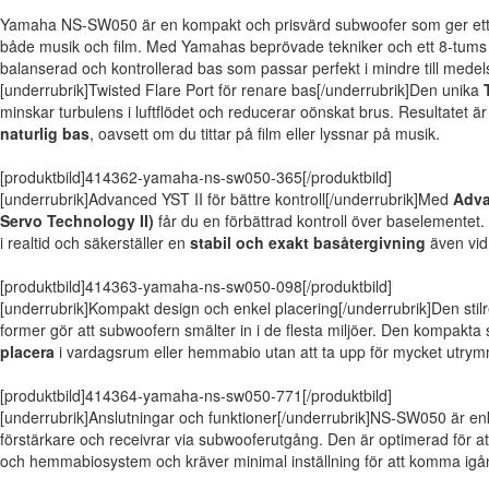
Yamaha NS-SW050 är en kompakt och prisvärd subwoofer som ger ett tyd
både musik och film. Med Yamahas beprövade tekniker och ett 8-tums
balanserad och kontrollerad bas som passar perfekt i mindre till medel
[underrubrik]Twisted Flare Port för renare bas[/underrubrik]Den unika
minskar turbulens i luftflödet och reducerar oönskat brus. Resultatet ä
naturlig bas
, oavsett om du tittar på film eller lyssnar på musik.
[produktbild]414362-yamaha-ns-sw050-365[/produktbild]
[underrubrik]Advanced YST II för bättre kontroll[/underrubrik]Med
Adva
Servo Technology II)
får du en förbättrad kontroll över baselemente
i realtid och säkerställer en
stabil och exakt basåtergivning
även vid
[produktbild]414363-yamaha-ns-sw050-098[/produktbild]
[underrubrik]Kompakt design och enkel placering[/underrubrik]Den st
former gör att subwoofern smälter in i de flesta miljöer. Den kompakta
placera
i vardagsrum eller hemmabio utan att ta upp för mycket utry
[produktbild]414364-yamaha-ns-sw050-771[/produktbild]
[underrubrik]Anslutningar och funktioner[/underrubrik]NS-SW050 är enkel 
förstärkare och receivrar via subwooferutgång. Den är optimerad för at
och hemmabiosystem och kräver minimal inställning för att komma igå