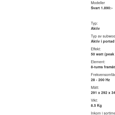
Modeller
Svart 1.890:-
Typ:
Aktiv
Typ av subwoo
Aktiv i porta
Effekt:
50 watt (peak 
Element:
8-tums framåt
Frekvensomfå
28 - 200 Hz
Mått:
291 x 292 x 
Vikt:
8.5 Kg
Inkom i sortime