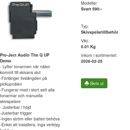
Modeller
Svart 590:-
Typ:
Skivspelartillbehör
Vikt:
0.01 Kg
Pro-Ject Audio The Q UP
Inkom i sortimentet:
Demo
2026-02-25
- Lyfter tonarmen när nålen
kommit till skivans slut
-Förlänger livslängden på
Skriv ut
pickupnålen
-Fungerar med i stort sett alla
tonarmar och manuella
skivspelare
- Justerbar i höjd
-Justerbar trigger
-Ingen ström eller batteri behövs
-Enkel att installera, inga verktyg