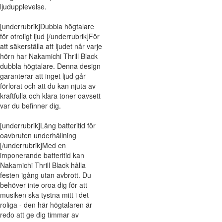
ljudupplevelse.
[underrubrik]Dubbla högtalare
för otroligt ljud [/underrubrik]För
att säkerställa att ljudet når varje
hörn har Nakamichi Thrill Black
dubbla högtalare. Denna design
garanterar att inget ljud går
förlorat och att du kan njuta av
kraftfulla och klara toner oavsett
var du befinner dig.
[underrubrik]Lång batteritid för
oavbruten underhållning
[/underrubrik]Med en
imponerande batteritid kan
Nakamichi Thrill Black hålla
festen igång utan avbrott. Du
behöver inte oroa dig för att
musiken ska tystna mitt i det
roliga - den här högtalaren är
redo att ge dig timmar av