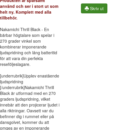
Produkten är sparsamt
använd och ser i stort ut som
Skriv ut
helt ny. Komplett med alla
tillbehör.
Nakamichi Thrill Black - En
bärbar högtalare som spelar i
270 grader vinkel som
kombinerar imponerande
ljudspridning och lång batteritid
för att vara din perfekta
reseföljeslagare.
[underrubrik]Upplev enastående
ljudspridning
[/underrubrik]Nakamichi Thrill
Black är utformad med en 270
graders ljudspridning, vilket
innebär att den projicerar ljudet i
alla riktningar. Oavsett var du
befinner dig i rummet eller på
dansgolvet, kommer du att
omges av en imponerande