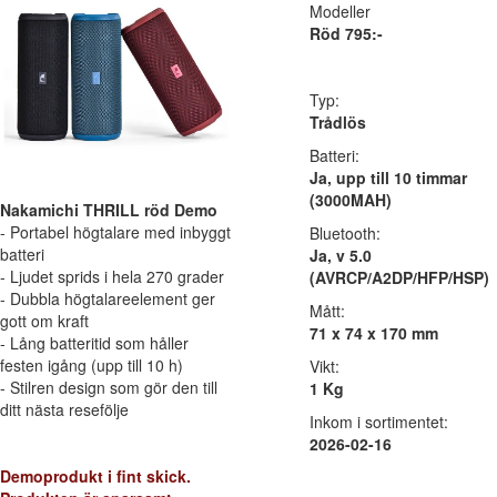
Modeller
Röd 795:-
Typ:
Trådlös
Batteri:
Ja, upp till 10 timmar
(3000MAH)
Nakamichi THRILL röd Demo
- Portabel högtalare med inbyggt
Bluetooth:
batteri
Ja, v 5.0
- Ljudet sprids i hela 270 grader
(AVRCP/A2DP/HFP/HSP)
- Dubbla högtalareelement ger
Mått:
gott om kraft
71 x 74 x 170 mm
- Lång batteritid som håller
festen igång (upp till 10 h)
Vikt:
- Stilren design som gör den till
1 Kg
ditt nästa resefölje
Inkom i sortimentet:
2026-02-16
Demoprodukt i fint skick.