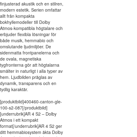
finjusterad akustik och en stilren,
modern estetik. Serien omfattar
allt från kompakta
bokhyllemodeller till Dolby
Atmos-kompatibla högtalare och
erbjuder flexibla lösningar för
både musik, hemmabio och
omslutande ljudmiljöer. De
sidenmatta frontpanelerna och
de ovala, magnetiska
tygfronterna gör att högtalarna
smälter in naturligt i alla typer av
hem. Ljudbilden präglas av
dynamik, transparens och en
tydlig karaktär.
[produktbild]400460-canton-gle-
100-s2-087[/produktbild]
[underrubrik]AR 4 S2 – Dolby
Atmos i ett kompakt
format[/underrubrik]AR 4 S2 ger
ditt hemmabiosystem äkta Dolby