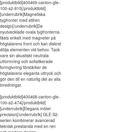
[produktbild]400469-canton-gle-
100-s2-815[/produktbild]
[underrubrik]Magnetiska
tygfronter med stilren
design[/underrubrik]De
nyutvecklade ovala tygfronterna
fästs enkelt med magneter på
högtalarens front och kan diskret
dölja elementen vid behov. Tack
vare sin akustiskt neutrala
utformning och sofistikerade
formgivning förstärker de
högtalarens eleganta uttryck och
gör den till en naturlig del av alla
inredningar.
[produktbild]400468-canton-gle-
100-s2-474[/produktbild]
[underrubrik]Elegans möter
precision[/underrubrik] GLE S2-
serien kombinerar avancerad
teknisk prestanda med en ren