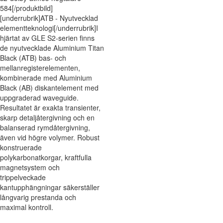
584[/produktbild]
[underrubrik]ATB - Nyutvecklad
elementteknologi[/underrubrik]I
hjärtat av GLE S2-serien finns
de nyutvecklade Aluminium Titan
Black (ATB) bas- och
mellanregisterelementen,
kombinerade med Aluminium
Black (AB) diskantelement med
uppgraderad waveguide.
Resultatet är exakta transienter,
skarp detaljåtergivning och en
balanserad rymdåtergivning,
även vid högre volymer. Robust
konstruerade
polykarbonatkorgar, kraftfulla
magnetsystem och
trippelveckade
kantupphängningar säkerställer
långvarig prestanda och
maximal kontroll.