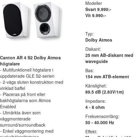
Modeller
Svart 9.990:-
Vit 9.990:-
Typ:
Dolby Atmos
Diskant:
25 mm AB-diskant med
Canton AR 4 S2 Dolby Atmos
waveguide
högtalare
- Multifunktionell högtalare i
Bas:
uppdaterade GLE S2-serien
154 mm ATB-element
- 2-vägs sluten konstruktion med
Känslighet:
vinklad baffel
89.5 dB (2.83V/1m)
- Placeras på front eller
bakhögtalarna som Atmos
Impedans:
Enabled
4 - 8 ohm
- Utmärkta även som
Frekvensomfång:
väggmonterade
50 - 40.000 Hz
surround/surroundback
- Enkel väggmontering med
Effekt: