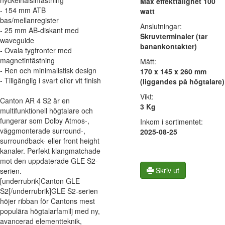
nyckelhålsinfästning
Max effekttålighet 100
- 154 mm ATB
watt
bas/mellanregister
Anslutningar:
- 25 mm AB-diskant med
Skruvterminaler (tar
waveguide
banankontakter)
- Ovala tygfronter med
magnetinfästning
Mått:
- Ren och minimalistisk design
170 x 145 x 260 mm
- Tillgänglig i svart eller vit finish
(liggandes på högtalare)
Vikt:
Canton AR 4 S2 är en
3 Kg
multifunktionell högtalare och
fungerar som Dolby Atmos-,
Inkom i sortimentet:
väggmonterade surround-,
2025-08-25
surroundback- eller front height
kanaler. Perfekt klangmatchade
mot den uppdaterade GLE S2-
Skriv ut
serien.
[underrubrik]Canton GLE
S2[/underrubrik]GLE S2-serien
höjer ribban för Cantons mest
populära högtalarfamilj med ny,
avancerad elementteknik,