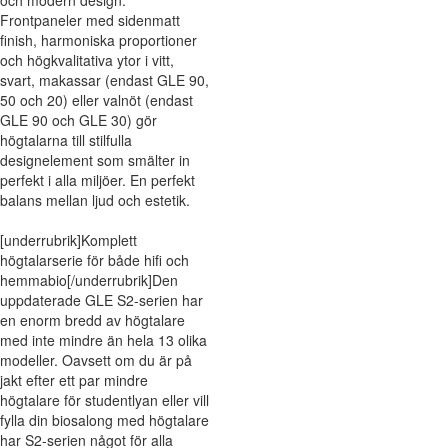
och modern design.
Frontpaneler med sidenmatt
finish, harmoniska proportioner
och högkvalitativa ytor i vitt,
svart, makassar (endast GLE 90,
50 och 20) eller valnöt (endast
GLE 90 och GLE 30) gör
högtalarna till stilfulla
designelement som smälter in
perfekt i alla miljöer. En perfekt
balans mellan ljud och estetik.
[underrubrik]Komplett
högtalarserie för både hifi och
hemmabio[/underrubrik]Den
uppdaterade GLE S2-serien har
en enorm bredd av högtalare
med inte mindre än hela 13 olika
modeller. Oavsett om du är på
jakt efter ett par mindre
högtalare för studentlyan eller vill
fylla din biosalong med högtalare
har S2-serien något för alla