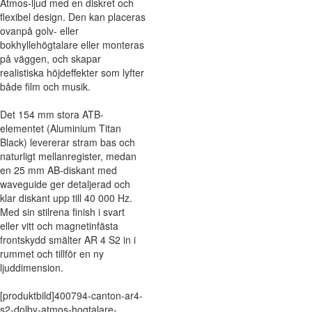
Atmos-ljud med en diskret och
flexibel design. Den kan placeras
ovanpå golv- eller
bokhyllehögtalare eller monteras
på väggen, och skapar
realistiska höjdeffekter som lyfter
både film och musik.
Det 154 mm stora ATB-
elementet (Aluminium Titan
Black) levererar stram bas och
naturligt mellanregister, medan
en 25 mm AB-diskant med
waveguide ger detaljerad och
klar diskant upp till 40 000 Hz.
Med sin stilrena finish i svart
eller vitt och magnetinfästa
frontskydd smälter AR 4 S2 in i
rummet och tillför en ny
ljuddimension.
[produktbild]400794-canton-ar4-
s2-dolby-atmos-hogtalare-