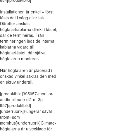
884[/produktbild]
Installationen är enkel – först
fästs det i vägg eller tak.
Därefter ansluts
högtalarkablarna direkt i fästet,
där de termineras. Från
termineringen leds de interna
kablarna vidare till
högtalarfästet, där själva
högtalaren monteras.
När högtalaren är placerad i
önskad vinkel säkras den med
en skruv undertill.
[produktbild]395057-monitor-
audio-climate-cl2-m-3g-
957[/produktbild]
[underrubrik]Fungerar såväl
utom- som
inomhus[/underrubrik]Climate-
högtalarna är utvecklade för