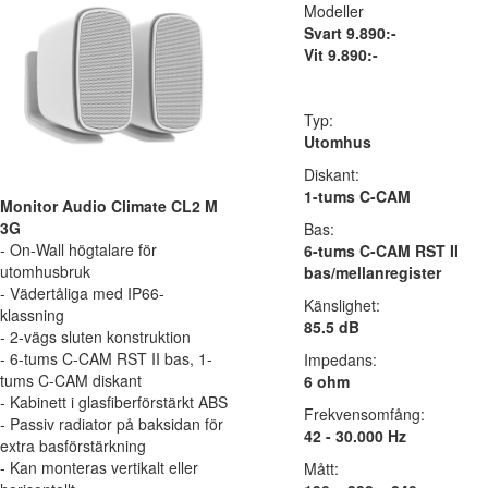
Modeller
Svart 9.890:-
Vit 9.890:-
Typ:
Utomhus
Diskant:
1-tums C-CAM
Monitor Audio Climate CL2 M
3G
Bas:
- On-Wall högtalare för
6-tums C-CAM RST II
utomhusbruk
bas/mellanregister
- Vädertåliga med IP66-
Känslighet:
klassning
85.5 dB
- 2-vägs sluten konstruktion
- 6-tums C-CAM RST II bas, 1-
Impedans:
tums C-CAM diskant
6 ohm
- Kabinett i glasfiberförstärkt ABS
Frekvensomfång:
- Passiv radiator på baksidan för
42 - 30.000 Hz
extra basförstärkning
- Kan monteras vertikalt eller
Mått: