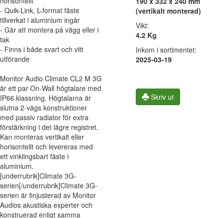
horisontellt
190 x 332 x 240 mm
- Quik-Link, L-format fäste
(vertikalt monterad)
tillverkat i aluminium ingår
Vikt:
- Går att montera på vägg eller i
4.2 Kg
tak
- Finns i både svart och vitt
Inkom i sortimentet:
utförande
2025-03-19
Monitor Audio Climate CL2 M 3G
är ett par On-Wall högtalare med
Skriv ut
IP66 klassning. Högtalarna är
slutna 2-vägs konstruktioner
med passiv radiator för extra
förstärkning i det lägre registret.
Kan monteras vertikalt eller
horisontellt och levereras med
ett vinklingsbart fäste i
aluminium.
[underrubrik]Climate 3G-
serien[/underrubrik]Climate 3G-
serien är finjusterad av Monitor
Audios akustiska experter och
konstruerad enligt samma