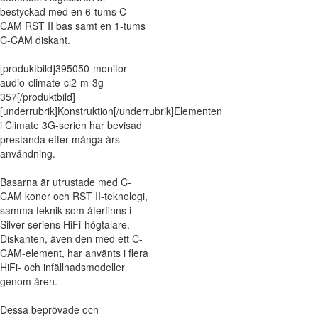
bestyckad med en 6-tums C-
CAM RST II bas samt en 1-tums
C-CAM diskant.
[produktbild]395050-monitor-
audio-climate-cl2-m-3g-
357[/produktbild]
[underrubrik]Konstruktion[/underrubrik]Elementen
i Climate 3G-serien har bevisad
prestanda efter många års
användning.
Basarna är utrustade med C-
CAM koner och RST II-teknologi,
samma teknik som återfinns i
Silver-seriens HiFi-högtalare.
Diskanten, även den med ett C-
CAM-element, har använts i flera
HiFi- och infällnadsmodeller
genom åren.
Dessa beprövade och