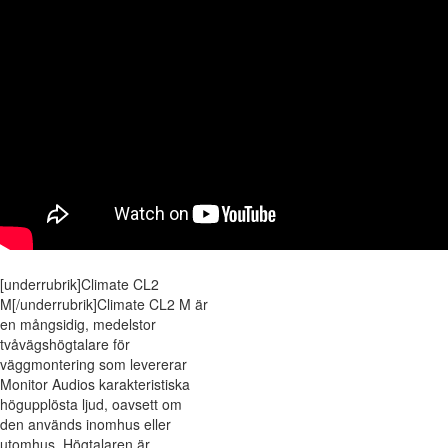
[underrubrik]Climate CL2
M[/underrubrik]Climate CL2 M är
en mångsidig, medelstor
tvåvägshögtalare för
väggmontering som levererar
Monitor Audios karakteristiska
högupplösta ljud, oavsett om
den används inomhus eller
utomhus. Högtalaren är