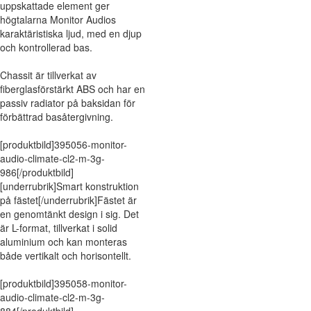
uppskattade element ger
högtalarna Monitor Audios
karaktäristiska ljud, med en djup
och kontrollerad bas.
Chassit är tillverkat av
fiberglasförstärkt ABS och har en
passiv radiator på baksidan för
förbättrad basåtergivning.
[produktbild]395056-monitor-
audio-climate-cl2-m-3g-
986[/produktbild]
[underrubrik]Smart konstruktion
på fästet[/underrubrik]Fästet är
en genomtänkt design i sig. Det
är L-format, tillverkat i solid
aluminium och kan monteras
både vertikalt och horisontellt.
[produktbild]395058-monitor-
audio-climate-cl2-m-3g-