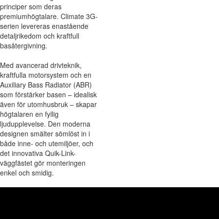
principer som deras
premiumhögtalare. Climate 3G-
serien levereras enastående
detaljrikedom och kraftfull
basåtergivning.
Med avancerad drivteknik,
kraftfulla motorsystem och en
Auxiliary Bass Radiator (ABR)
som förstärker basen – idealisk
även för utomhusbruk – skapar
högtalaren en fyllig
ljudupplevelse. Den moderna
designen smälter sömlöst in i
både inne- och utemiljöer, och
det innovativa Quik-Link-
väggfästet gör monteringen
enkel och smidig.