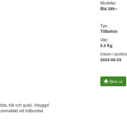
Modeller
Blå 299:-
Typ:
Tillbehör
Vikt:
0.2 Kg
Inkom i sortime
2024-06-03
Skriv ut
röda, blå och gula). Inbyggd
utomatiskt vid fullbordad