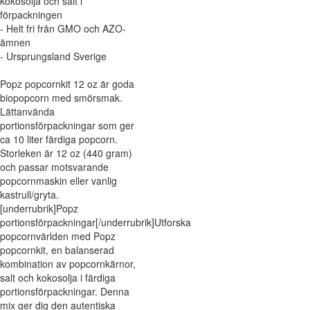
kokosolja och salt i
förpackningen
- Helt fri från GMO och AZO-
ämnen
- Ursprungsland Sverige
Popz popcornkit 12 oz är goda
biopopcorn med smörsmak.
Lättanvända
portionsförpackningar som ger
ca 10 liter färdiga popcorn.
Storleken är 12 oz (440 gram)
och passar motsvarande
popcornmaskin eller vanlig
kastrull/gryta.
[underrubrik]Popz
portionsförpackningar[/underrubrik]Utforska
popcornvärlden med Popz
popcornkit, en balanserad
kombination av popcornkärnor,
salt och kokosolja i färdiga
portionsförpackningar. Denna
mix ger dig den autentiska