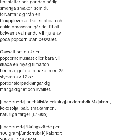
transfetter och ger den härligt
smöriga smaken som du
förväntar dig från en
bioupplevelse. Den snabba och
enkla processen gör det till ett
bekvämt val när du vill njuta av
goda popcorn utan besväret.
Oavsett om du är en
popcornentusiast eller bara vill
skapa en mysig filmafton
hemma, ger detta paket med 25
stycken av 12 oz
portionsförpackningar dig
mångsidighet och kvalitet.
[underrubrik]Innehållsförteckning[/underrubrik]Majskorn,
kokosolja, salt, smakämnen,
naturliga färger (E160b)
[underrubrik]Näringsvärde per
100 gram[/underrubrik]Kalorier:
2087 kJ / 487 kcal