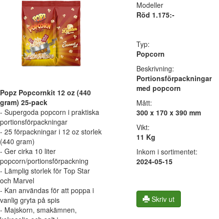
Modeller
Röd 1.175:-
Typ:
Popcorn
Beskrivning:
Portionsförpackningar
med popcorn
Popz Popcornkit 12 oz (440
gram) 25-pack
Mått:
- Supergoda popcorn i praktiska
300 x 170 x 390 mm
portionsförpackningar
Vikt:
- 25 förpackningar i 12 oz storlek
11 Kg
(440 gram)
- Ger cirka 10 liter
Inkom i sortimentet:
popcorn/portionsförpackning
2024-05-15
- Lämplig storlek för Top Star
och Marvel
- Kan användas för att poppa i
Skriv ut
vanlig gryta på spis
- Majskorn, smakämnen,