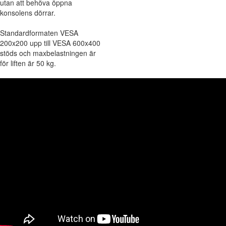
utan att behöva öppna
konsolens dörrar.
Standardformaten VESA
200x200 upp till VESA 600x400
stöds och maxbelastningen är
för liften är 50 kg.