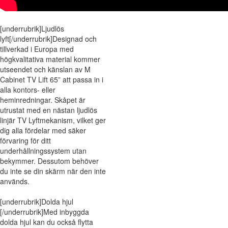
[underrubrik]Ljudlös
lyft[/underrubrik]Designad och
tillverkad i Europa med
högkvalitativa material kommer
utseendet och känslan av M
Cabinet TV Lift 65” att passa in i
alla kontors- eller
heminredningar. Skåpet är
utrustat med en nästan ljudlös
linjär TV Lyftmekanism, vilket ger
dig alla fördelar med säker
förvaring för ditt
underhållningssystem utan
bekymmer. Dessutom behöver
du inte se din skärm när den inte
används.
[underrubrik]Dolda hjul
[/underrubrik]Med inbyggda
dolda hjul kan du också flytta