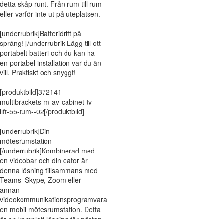
detta skåp runt. Från rum till rum
eller varför inte ut på uteplatsen.
[underrubrik]Batteridrift på
språng! [/underrubrik]Lägg till ett
portabelt batteri och du kan ha
en portabel installation var du än
vill. Praktiskt och snyggt!
[produktbild]372141-
multibrackets-m-av-cabinet-tv-
lift-55-tum--02[/produktbild]
[underrubrik]Din
mötesrumstation
[/underrubrik]Kombinerad med
en videobar och din dator är
denna lösning tillsammans med
Teams, Skype, Zoom eller
annan
videokommunikationsprogramvara
en mobil mötesrumstation. Detta