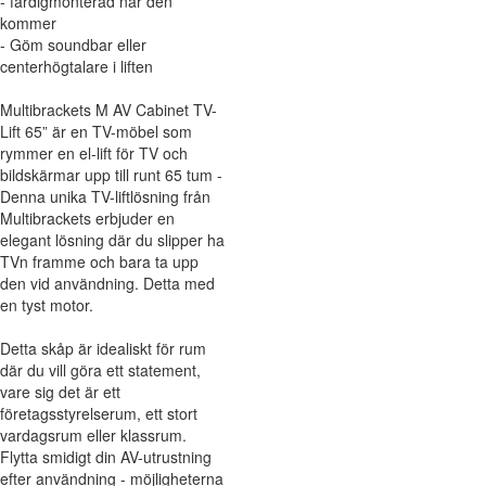
- färdigmonterad när den
kommer
- Göm soundbar eller
centerhögtalare i liften
Multibrackets M AV Cabinet TV-
Lift 65” är en TV-möbel som
rymmer en el-lift för TV och
bildskärmar upp till runt 65 tum -
Denna unika TV-liftlösning från
Multibrackets erbjuder en
elegant lösning där du slipper ha
TVn framme och bara ta upp
den vid användning. Detta med
en tyst motor.
Detta skåp är idealiskt för rum
där du vill göra ett statement,
vare sig det är ett
företagsstyrelserum, ett stort
vardagsrum eller klassrum.
Flytta smidigt din AV-utrustning
efter användning - möjligheterna