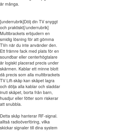
är många.
[underrubrik]Dölj din TV snyggt
och praktiskt[/underrubrik]
Multibrackets erbjudern en
smidig lösning för att gömma
TVn när du inte använder den.
Ett främre fack med plats för en
soundbar eller centerhögtalare
är logiskt placerad precis under
skärmen. Kablar ett minne blott
då precis som alla multibrackets
TV Lift-skåp kan skåpet lagra
och dölja alla kablar och sladdar
inuti skåpet, borta från barn,
husdjur eller fötter som riskerar
att snubbla.
Detta skåp hanterar RF-signal.
alltså radioöverföring, vilka
skickar signaler till dina system