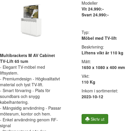
Modeller
Vit 24.990:-
Svart 24.990:-
Typ:
Möbel med TV-lift
Beskrivning:
Liftens vikt är 110 kg
Multibrackets M AV Cabinet
TV-Lift 65 tum
Mått:
- Elegant TV-möbel med
1650 x 1080 x 400 mm
liftsystem.
Vikt:
- Premiumdesign - Högkvalitativt
110 Kg
material och tyst TV-lift.
- Smart förvaring - Plats för
Inkom i sortimentet:
soundbars och snygg
2023-10-12
kabelhantering.
- Mångsidig användning - Passar
mötesrum, kontor och hem.
Skriv ut
- Enkel användning genom RF-
signal