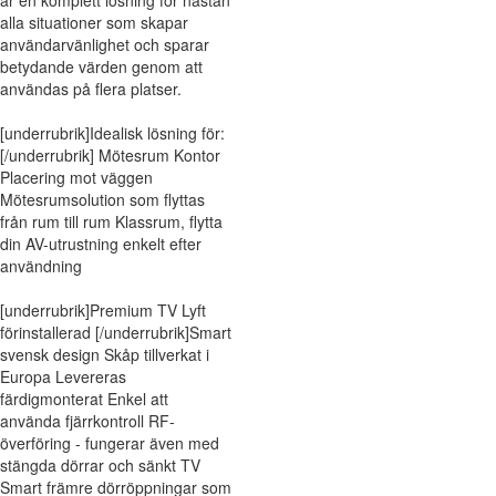
är en komplett lösning för nästan
alla situationer som skapar
användarvänlighet och sparar
betydande värden genom att
användas på flera platser.
[underrubrik]Idealisk lösning för:
[/underrubrik] Mötesrum Kontor
Placering mot väggen
Mötesrumsolution som flyttas
från rum till rum Klassrum, flytta
din AV-utrustning enkelt efter
användning
[underrubrik]Premium TV Lyft
förinstallerad [/underrubrik]Smart
svensk design Skåp tillverkat i
Europa Levereras
färdigmonterat Enkel att
använda fjärrkontroll RF-
överföring - fungerar även med
stängda dörrar och sänkt TV
Smart främre dörröppningar som