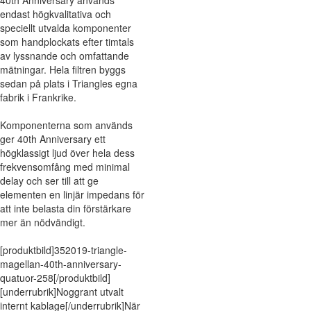
40th Anniversary används
endast högkvalitativa och
speciellt utvalda komponenter
som handplockats efter timtals
av lyssnande och omfattande
mätningar. Hela filtren byggs
sedan på plats i Triangles egna
fabrik i Frankrike.
Komponenterna som används
ger 40th Anniversary ett
högklassigt ljud över hela dess
frekvensomfång med minimal
delay och ser till att ge
elementen en linjär impedans för
att inte belasta din förstärkare
mer än nödvändigt.
[produktbild]352019-triangle-
magellan-40th-anniversary-
quatuor-258[/produktbild]
[underrubrik]Noggrant utvalt
internt kablage[/underrubrik]När