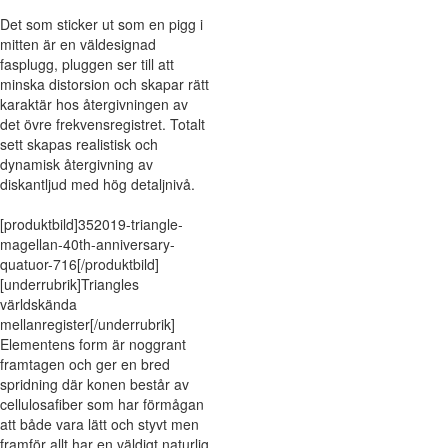
Det som sticker ut som en pigg i
mitten är en väldesignad
fasplugg, pluggen ser till att
minska distorsion och skapar rätt
karaktär hos återgivningen av
det övre frekvensregistret. Totalt
sett skapas realistisk och
dynamisk återgivning av
diskantljud med hög detaljnivå.
[produktbild]352019-triangle-
magellan-40th-anniversary-
quatuor-716[/produktbild]
[underrubrik]Triangles
världskända
mellanregister[/underrubrik]
Elementens form är noggrant
framtagen och ger en bred
spridning där konen består av
cellulosafiber som har förmågan
att både vara lätt och styvt men
framför allt har en väldigt naturlig