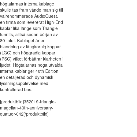
högtalarnas interna kablage
skulle tas fram vände man sig till
välrenommerade AudioQuest,
en firma som levererat High-End
kablar lika länge som Triangle
funnits, alltså sedan början av
80-talet. Kablaget är en
blandning av långkornig koppar
(LGC) och höggradig koppar
(PSC) vilket förbättrar klarheten i
ljudet. Högtalarnas noga utvalda
interna kablar ger 40th Edition
en detaljerad och dynamisk
lyssningsupplevelse med
kontrollerad bas.
[produktbild]352019-triangle-
magellan-40th-anniversary-
quatuor-042[/produktbild]