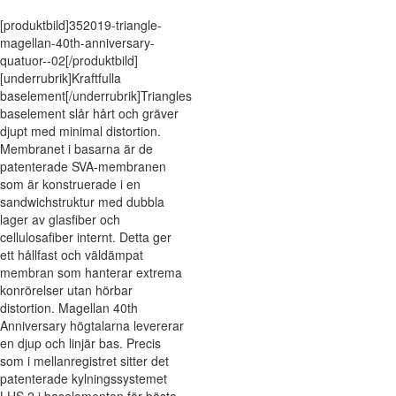
[produktbild]352019-triangle-
magellan-40th-anniversary-
quatuor--02[/produktbild]
[underrubrik]Kraftfulla
baselement[/underrubrik]Triangles
baselement slår hårt och gräver
djupt med minimal distortion.
Membranet i basarna är de
patenterade SVA-membranen
som är konstruerade i en
sandwichstruktur med dubbla
lager av glasfiber och
cellulosafiber internt. Detta ger
ett hållfast och väldämpat
membran som hanterar extrema
konrörelser utan hörbar
distortion. Magellan 40th
Anniversary högtalarna levererar
en djup och linjär bas. Precis
som i mellanregistret sitter det
patenterade kylningssystemet