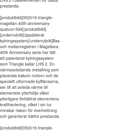
LHS 2 i baselementen för bästa
prestanda.
[produktbild]352019-triangle-
magellan-40th-anniversary-
quatuor-594[/produktbild]
[underrubrik]Uppdaterat
kylningssystem[/underrubrik]Bas-
och mellanregistren i Magellans
40th Anniversary serie har fått
ett patenterat kylningssystem
som Triangle kallar LHS 2. En
värmeavledande metallring som
placerats bakom motorn och de
speciellt utformade kylflänsarna,
ser till att avleda värme till
elementets ytterhölje vilket
ytterligare förbättrat elementens
krafthantering, vilket i sin tur
minskar risken för överhettning
och garanterar bättre prestanda.
[produktbild]352019-triangle-