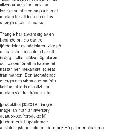
tillverkarna valt att ansluta
instrumentet med en punkt mot
marken för att leda en del av
energin direkt till marken.
Triangle har använt sig av en
liknande princip där tre
fjärdedelar av högtalaren vilar på
en bas som dessutom har ett
inlägg mellan själva högtalaren
och basen för att få kabinettet
nästan helt mekaniskt isolerat
från marken. Den återstående
energin och vibrationerna från
kabinettet leds effektivt ner i
marken via den främre foten.
[produktbild]352019-triangle-
magellan-40th-anniversary-
quatuor-689[/produktbild]
[underrubrik]Uppdaterade
anslutningsterminaler[/underrubrik]Högtalarterminalerna