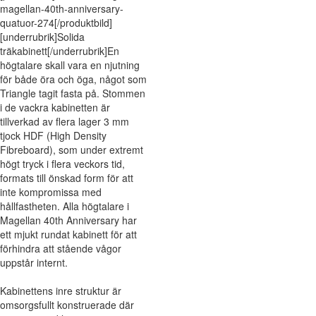
magellan-40th-anniversary-
quatuor-274[/produktbild]
[underrubrik]Solida
träkabinett[/underrubrik]En
högtalare skall vara en njutning
för både öra och öga, något som
Triangle tagit fasta på. Stommen
i de vackra kabinetten är
tillverkad av flera lager 3 mm
tjock HDF (High Density
Fibreboard), som under extremt
högt tryck i flera veckors tid,
formats till önskad form för att
inte kompromissa med
hållfastheten. Alla högtalare i
Magellan 40th Anniversary har
ett mjukt rundat kabinett för att
förhindra att stående vågor
uppstår internt.
Kabinettens inre struktur är
omsorgsfullt konstruerade där