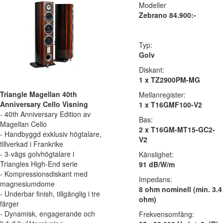
Modeller
Zebrano 84.900:-
Typ:
Golv
Diskant:
1 x TZ2900PM-MG
Triangle Magellan 40th
Mellanregister:
Anniversary Cello Visning
1 x T16GMF100-V2
- 40th Anniversary Edition av
Bas:
Magellan Cello
2 x T16GM-MT15-GC2-
- Handbyggd exklusiv högtalare,
V2
tillverkad i Frankrike
- 3-vägs golvhögtalare i
Känslighet:
Triangles High-End serie
91 dB/W/m
- Kompressionsdiskant med
Impedans:
magnesiumdome
8 ohm nominell (min. 3.4
- Underbar finish, tillgänglig i tre
ohm)
färger
- Dynamisk, engagerande och
Frekvensomfång: