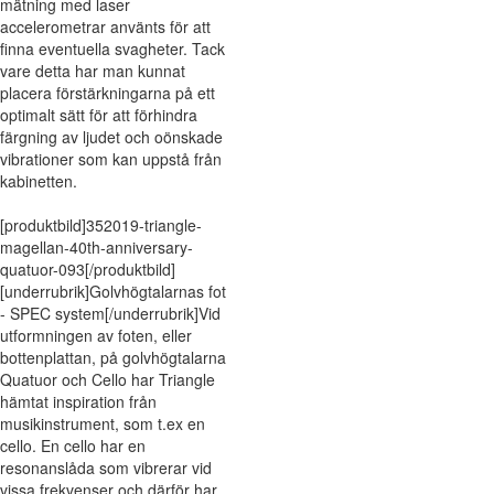
mätning med laser
accelerometrar använts för att
finna eventuella svagheter. Tack
vare detta har man kunnat
placera förstärkningarna på ett
optimalt sätt för att förhindra
färgning av ljudet och oönskade
vibrationer som kan uppstå från
kabinetten.
[produktbild]352019-triangle-
magellan-40th-anniversary-
quatuor-093[/produktbild]
[underrubrik]Golvhögtalarnas fot
- SPEC system[/underrubrik]Vid
utformningen av foten, eller
bottenplattan, på golvhögtalarna
Quatuor och Cello har Triangle
hämtat inspiration från
musikinstrument, som t.ex en
cello. En cello har en
resonanslåda som vibrerar vid
vissa frekvenser och därför har