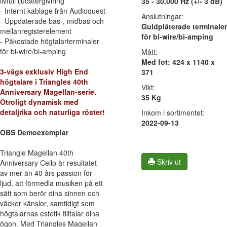
livfull ljudåtergivning
35 - 30.000 Hz (+/- 3 dB)
- Internt kablage från Audioquest
Anslutningar:
- Uppdaterade bas-, midbas och
Guldpläterade terminaler
mellanregisterelement
för bi-wire/bi-amping
- Påkostade högtalarterminaler
för bi-wire/bi-amping
Mått:
Med fot: 424 x 1140 x
3-vägs exklusiv High End
371
högtalare i Triangles 40th
Vikt:
Anniversary Magellan-serie.
35 Kg
Otroligt dynamisk med
detaljrika och naturliga röster!
Inkom i sortimentet:
2022-09-13
OBS Demoexemplar
Triangle Magellan 40th
Skriv ut
Anniversary Cello är resultatet
av mer än 40 års passion för
ljud, att förmedla musiken på ett
sätt som berör dina sinnen och
väcker känslor, samtidigt som
högtalarnas estetik tilltalar dina
ögon. Med Triangles Magellan