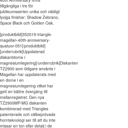
40th Anniversary finns
tillgängliga i tre för
jubileumsserien unika och väldigt
lyxiga finishar: Shadow Zebrano,
Space Black och Golden Oak.
[produktbild]352019-triangle-
magellan-40th-anniversary-
quatuor-051[/produktbild]
[underrubrik]Uppdaterad
diskantdome i
magnesiumlegering[/underrubrik]Diskanten
TZ2900 som tidigare använts i
Magellan har uppdaterats med
en dome i en
magnesiumlegering vilket har
gett en bättre övergång till
mellanregistret. Den nya
TZ2900MP-MG diskanten
kombinerad med Triangles
patenterade och välbeprövade
hornteknologi ser till att du inte
missar en ton eller detalj i de