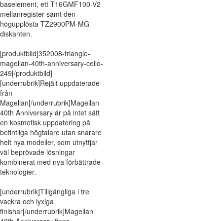
baselement, ett T16GMF100-V2
mellanregister samt den
högupplösta TZ2900PM-MG
diskanten.
[produktbild]352008-triangle-
magellan-40th-anniversary-cello-
249[/produktbild]
[underrubrik]Rejält uppdaterade
från
Magellan[/underrubrik]Magellan
40th Anniversary är på intet sätt
en kosmetisk uppdatering på
befintliga högtalare utan snarare
helt nya modeller, som utnyttjar
väl beprövade lösningar
kombinerat med nya förbättrade
teknologier.
[underrubrik]Tillgängliga i tre
vackra och lyxiga
finishar[/underrubrik]Magellan