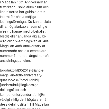
i Magellan 40th Anniversary är
tillverkade i solid aluminium och
kontakterna har guldpläterats
internt för bästa möjliga
ledningsförmåga. Du kan ansluta
dina högtalarkablar som single
wire (fullrange med bibehållet
bleck) eller använda dig av bi-
wire eller bi-ampingskablar. Alla
Magellan 40th Anniversary är
numrerade och ditt exemplars
nummer finner du längst ner på
anslutningspanelen.
[produktbild]352019-triangle-
magellan-40th-anniversary-
quatuor-234[/produktbild]
[underrubrik]Högklassiga
delningsfilter och
komponenter[/underrubrik]En
väldigt viktig del i högtalaren är
dess delningsfilter. Till Magellan