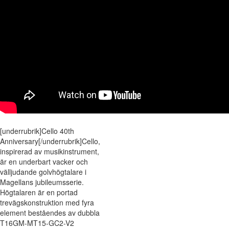
[underrubrik]Cello 40th
Anniversary[/underrubrik]Cello,
inspirerad av musikinstrument,
är en underbart vacker och
välljudande golvhögtalare i
Magellans jubileumsserie.
Högtalaren är en portad
trevägskonstruktion med fyra
element beståendes av dubbla
T16GM-MT15-GC2-V2