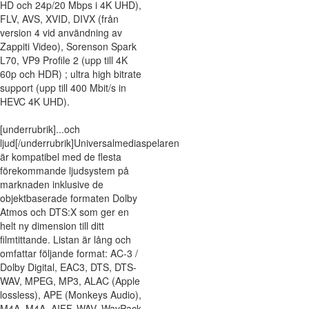
HD och 24p/20 Mbps i 4K UHD),
FLV, AVS, XVID, DIVX (från
version 4 vid användning av
Zappiti Video), Sorenson Spark
L70, VP9 Profile 2 (upp till 4K
60p och HDR) ; ultra high bitrate
support (upp till 400 Mbit/s in
HEVC 4K UHD).
[underrubrik]...och
ljud[/underrubrik]Universalmediaspelaren
är kompatibel med de flesta
förekommande ljudsystem på
marknaden inklusive de
objektbaserade formaten Dolby
Atmos och DTS:X som ger en
helt ny dimension till ditt
filmtittande. Listan är lång och
omfattar följande format: AC-3 /
Dolby Digital, EAC3, DTS, DTS-
WAV, MPEG, MP3, ALAC (Apple
lossless), APE (Monkeys Audio),
M4A, M4A, AIFF, WAV, WavPack,