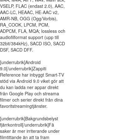
VSELP, FLAC (endast 2.0), AAC,
AAC-LC, HEAAC, HE-AAC v2,
AMR-NB, OGG (Ogg/Vorbis),
RA_COOK, LPCM, PCM,
ADPCM, FLA, MQA; lossless och
audiofilformat support (upp till
32bit/384kHz), SACD ISO, SACD
DSF, SACD DFF.
[underrubrik]Android
9.0[/underrubrik]Zappiti
Reference har inbyggt Smart-TV
stöd via Android 9.0 viket gör att
du kan ladda ner appar direkt
från Google Play och streama
filmer och serier direkt från dina
favoritstreamingtjänster.
[underrubrik]Bakgrundsbelyst
fjärrkontroll[/underrubrik]Få
saker är mer irriterande under
filmtittande än att ta fram