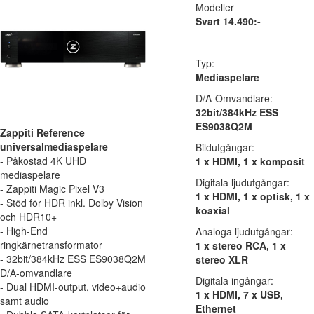
Modeller
Svart 14.490:-
Typ:
Mediaspelare
D/A-Omvandlare:
32bit/384kHz ESS
ES9038Q2M
Zappiti Reference
universalmediaspelare
Bildutgångar:
- Påkostad 4K UHD
1 x HDMI, 1 x komposit
mediaspelare
Digitala ljudutgångar:
- Zappiti Magic Pixel V3
1 x HDMI, 1 x optisk, 1 x
- Stöd för HDR inkl. Dolby Vision
koaxial
och HDR10+
- High-End
Analoga ljudutgångar:
ringkärnetransformator
1 x stereo RCA, 1 x
- 32bit/384kHz ESS ES9038Q2M
stereo XLR
D/A-omvandlare
Digitala ingångar:
- Dual HDMI-output, video+audio
1 x HDMI, 7 x USB,
samt audio
Ethernet