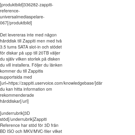
[produktbild]336282-zappiti-
reference-
universalmediaspelare-
067[/produktbild]
Det levereras inte med någon
hårddisk till Zappiti men med två
3.5 tums SATA slot-in och stödet
för diskar på upp till 20TB väljer
du själv vilken storlek på disken
du vill installera. Följer du länken
kommer du till Zappitis
supportsida med
[url=https://zappiti.uservoice.com/knowledgebase/]där
du kan hitta information om
rekommenderade
hårddiskar[/url]
[underrubrik]3D
stöd[/underrubrik]Zappiti
Reference har stöd för 3D från
BD ISO och MKV/MVC-filer vilket