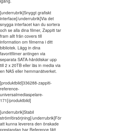
igång.
[underrubrik]Snyggt grafiskt
interface[/underrubrik]Via det
snygga interfacet kan du sortera
och se alla dina filmer, Zappiti tar
fram allt från covers till
information om filmerna i ditt
bibliotek. Lägg in dina
favoritfilmer antingen via
separata SATA-hårddiskar upp
till 2 x 20TB eller läs in media via
en NAS eller hemmanätverket.
[produktbild]336288-zappiti-
reference-
universalmediaspelare-
171[/produktbild]
[underrubrik]Stabil
strömförsörjning[/underrubrik]För
att kunna leverera den önskade
prestandan har Reference fått