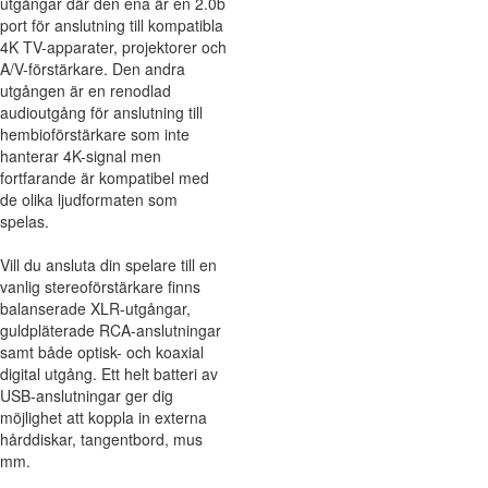
utgångar där den ena är en 2.0b
port för anslutning till kompatibla
4K TV-apparater, projektorer och
A/V-förstärkare. Den andra
utgången är en renodlad
audioutgång för anslutning till
hembioförstärkare som inte
hanterar 4K-signal men
fortfarande är kompatibel med
de olika ljudformaten som
spelas.
Vill du ansluta din spelare till en
vanlig stereoförstärkare finns
balanserade XLR-utgångar,
guldpläterade RCA-anslutningar
samt både optisk- och koaxial
digital utgång. Ett helt batteri av
USB-anslutningar ger dig
möjlighet att koppla in externa
hårddiskar, tangentbord, mus
mm.