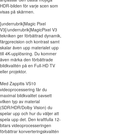
HDR-bilden för varje scen som
visas på skärmen.
[underrubrik]Magic Pixel
V3[/underrubrik]MagicPixel V3
tekniken ger förbättrad dynamik,
färgprecision och kontrast samt
skalar även upp materialet upp
till 4K-upplösning. Du kommer
även märka den förbättrade
bildkvalitén på en Full-HD TV
eller projektor.
Med Zappitis VS10
videoprocessering får du
maximal bildkvalitet oavsett
vilken typ av material
(SDR/HDR/Dolby Vision) du
spelar upp och hur du väljer att
spela upp det. Den kraftfulla 12-
bitars videoprocesseringen
förbättrar konverteringskvalitén