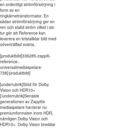
en ordentligt strömförsörjning i
form av en
ringkärnetransformator. En
sådan strömförsörjning ger en
ren och stabil ström vilket i sin
tur gör att Reference kan
leverera en kristallklar bild med
oöverträffad svärta.
[produktbild]336285-zappiti-
reference-
universalmediaspelare-
738[/produktbild]
[underrubrik]Stöd för Dolby
Vision och HDR10+
[/underrubrik]Senaste
generationen av Zappitis
mediaspelare hanterar nu
premiumformaten inom HDR,
nämligen Dolby Vision och
HDR10+. Dolby Vision breddar