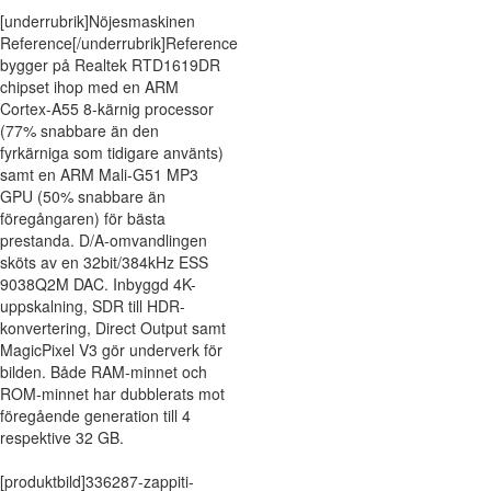
[underrubrik]Nöjesmaskinen
Reference[/underrubrik]Reference
bygger på Realtek RTD1619DR
chipset ihop med en ARM
Cortex-A55 8-kärnig processor
(77% snabbare än den
fyrkärniga som tidigare använts)
samt en ARM Mali-G51 MP3
GPU (50% snabbare än
föregångaren) för bästa
prestanda. D/A-omvandlingen
sköts av en 32bit/384kHz ESS
9038Q2M DAC. Inbyggd 4K-
uppskalning, SDR till HDR-
konvertering, Direct Output samt
MagicPixel V3 gör underverk för
bilden. Både RAM-minnet och
ROM-minnet har dubblerats mot
föregående generation till 4
respektive 32 GB.
[produktbild]336287-zappiti-