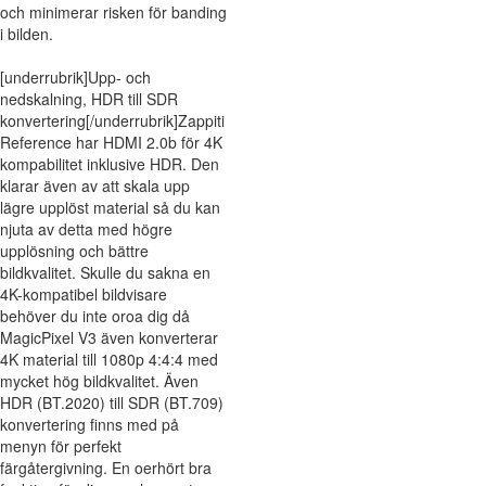
och minimerar risken för banding
i bilden.
[underrubrik]Upp- och
nedskalning, HDR till SDR
konvertering[/underrubrik]Zappiti
Reference har HDMI 2.0b för 4K
kompabilitet inklusive HDR. Den
klarar även av att skala upp
lägre upplöst material så du kan
njuta av detta med högre
upplösning och bättre
bildkvalitet. Skulle du sakna en
4K-kompatibel bildvisare
behöver du inte oroa dig då
MagicPixel V3 även konverterar
4K material till 1080p 4:4:4 med
mycket hög bildkvalitet. Även
HDR (BT.2020) till SDR (BT.709)
konvertering finns med på
menyn för perfekt
färgåtergivning. En oerhört bra