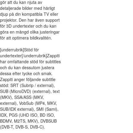
gör att du kan njuta av
detaljerade bilder med härligt
djup på din kompatibla TV eller
projektor. Den har även support
för 3D undertexter och du kan
göra en mängd olika justeringar
för att optimera bildkvalitén.
[underrubrik]Stöd för
undertexter[/underrubrik]Zappiti
har omfattande stöd för subtitles
och du kan dessutom justera
dessa efter tycke och smak.
Zappiti anger följande subtitle
stöd: SRT (Subrip / external),
SUB (MicroDVD) (external), text
(MKV), SSA/ASS (MKV,
external), VobSub (MP4, MKV,
SUB/IDX external), SMI (Sami),
IDX, PGS (UHD ISO, BD ISO,
BDMV, M2TS, MKV), DVBSUB
(DVB-T, DVB-S, DVB-C).