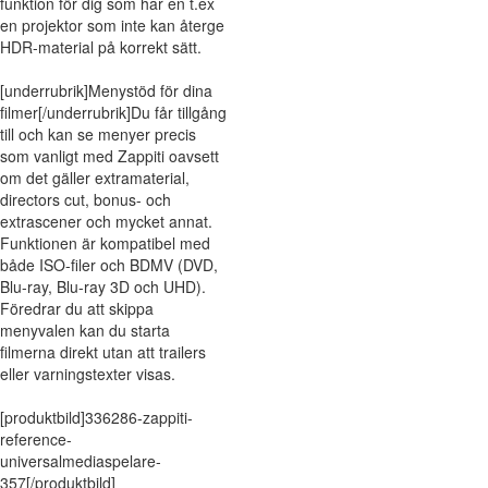
funktion för dig som har en t.ex
en projektor som inte kan återge
HDR-material på korrekt sätt.
[underrubrik]Menystöd för dina
filmer[/underrubrik]Du får tillgång
till och kan se menyer precis
som vanligt med Zappiti oavsett
om det gäller extramaterial,
directors cut, bonus- och
extrascener och mycket annat.
Funktionen är kompatibel med
både ISO-filer och BDMV (DVD,
Blu-ray, Blu-ray 3D och UHD).
Föredrar du att skippa
menyvalen kan du starta
filmerna direkt utan att trailers
eller varningstexter visas.
[produktbild]336286-zappiti-
reference-
universalmediaspelare-
357[/produktbild]