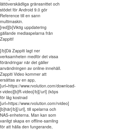
lättöverskådliga gränssnittet och
stödet för Android 9.0 gör
Reference till en sann
multimaskin.
[red][b]Viktig uppdatering
gällande mediaspelarna från
Zappiti!
[/b]Då Zappiti lagt ner
verksamheten medför det vissa
förändringar när det gäller
användningen av online-innehåll.
Zappiti Video kommer att
ersättas av en app,
[url=https://www.rvolution.com/download-
r-video][b]R-video[/b][/url] (köps
för låg kostnad
[url=https://www.rvolution.com/rvideo]
[b]här[/b][/url], till spelarna och
NAS-enheterna. Man kan som
vanligt skapa en offline-samling
för att hålla den fungerande,