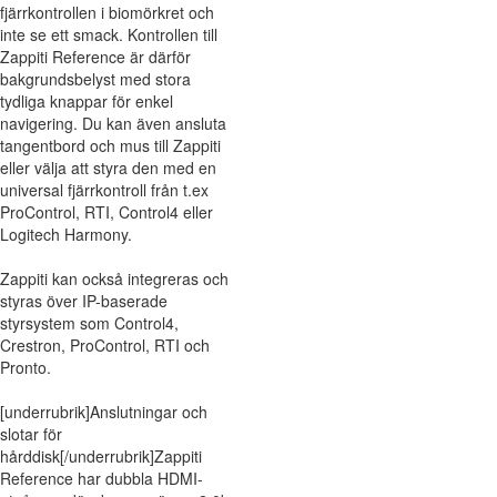
fjärrkontrollen i biomörkret och
inte se ett smack. Kontrollen till
Zappiti Reference är därför
bakgrundsbelyst med stora
tydliga knappar för enkel
navigering. Du kan även ansluta
tangentbord och mus till Zappiti
eller välja att styra den med en
universal fjärrkontroll från t.ex
ProControl, RTI, Control4 eller
Logitech Harmony.
Zappiti kan också integreras och
styras över IP-baserade
styrsystem som Control4,
Crestron, ProControl, RTI och
Pronto.
[underrubrik]Anslutningar och
slotar för
hårddisk[/underrubrik]Zappiti
Reference har dubbla HDMI-