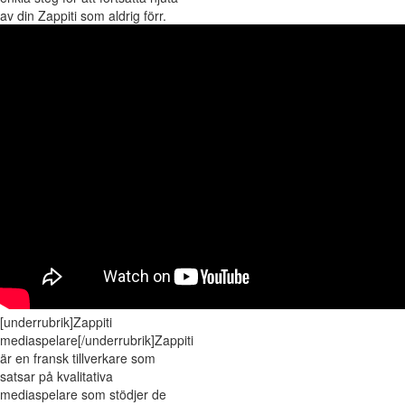
av din Zappiti som aldrig förr.
[underrubrik]Zappiti
mediaspelare[/underrubrik]Zappiti
är en fransk tillverkare som
satsar på kvalitativa
mediaspelare som stödjer de