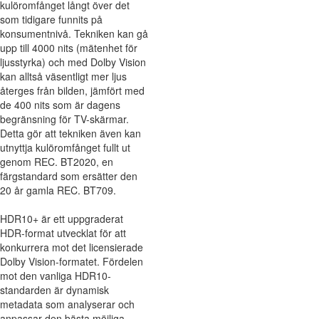
kulöromfånget långt över det
som tidigare funnits på
konsumentnivå. Tekniken kan gå
upp till 4000 nits (mätenhet för
ljusstyrka) och med Dolby Vision
kan alltså väsentligt mer ljus
återges från bilden, jämfört med
de 400 nits som är dagens
begränsning för TV-skärmar.
Detta gör att tekniken även kan
utnyttja kulöromfånget fullt ut
genom REC. BT2020, en
färgstandard som ersätter den
20 år gamla REC. BT709.
HDR10+ är ett uppgraderat
HDR-format utvecklat för att
konkurrera mot det licensierade
Dolby Vision-formatet. Fördelen
mot den vanliga HDR10-
standarden är dynamisk
metadata som analyserar och
anpassar den bästa möjliga