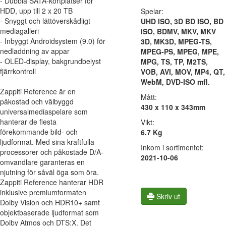
- Dubbla SATA-kortplatser för
HDD, upp till 2 x 20 TB
Spelar:
- Snyggt och lättöverskådligt
UHD ISO, 3D BD ISO, BD
mediagalleri
ISO, BDMV, MKV, MKV
- Inbyggt Androidsystem (9.0) för
3D, MK3D, MPEG-TS,
nedladdning av appar
MPEG-PS, MPEG, MPE,
- OLED-display, bakgrundbelyst
MPG, TS, TP, M2TS,
fjärrkontroll
VOB, AVI, MOV, MP4, QT,
WebM, DVD-ISO mfl.
Zappiti Reference är en
Mått:
påkostad och välbyggd
430 x 110 x 343mm
universalmediaspelare som
hanterar de flesta
Vikt:
förekommande bild- och
6.7 Kg
ljudformat. Med sina kraftfulla
Inkom i sortimentet:
processorer och påkostade D/A-
2021-10-06
omvandlare garanteras en
njutning för såväl öga som öra.
Zappiti Reference hanterar HDR
inklusive premiumformaten
Skriv ut
Dolby Vision och HDR10+ samt
objektbaserade ljudformat som
Dolby Atmos och DTS:X. Det