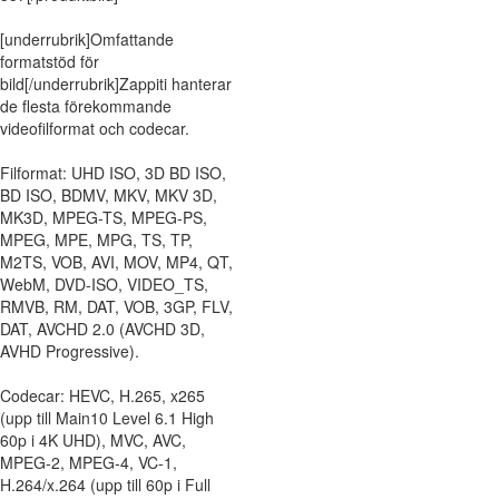
[underrubrik]Omfattande
formatstöd för
bild[/underrubrik]Zappiti hanterar
de flesta förekommande
videofilformat och codecar.
Filformat: UHD ISO, 3D BD ISO,
BD ISO, BDMV, MKV, MKV 3D,
MK3D, MPEG-TS, MPEG-PS,
MPEG, MPE, MPG, TS, TP,
M2TS, VOB, AVI, MOV, MP4, QT,
WebM, DVD-ISO, VIDEO_TS,
RMVB, RM, DAT, VOB, 3GP, FLV,
DAT, AVCHD 2.0 (AVCHD 3D,
AVHD Progressive).
Codecar: HEVC, H.265, x265
(upp till Main10 Level 6.1 High
60p i 4K UHD), MVC, AVC,
MPEG-2, MPEG-4, VC-1,
H.264/x.264 (upp till 60p i Full