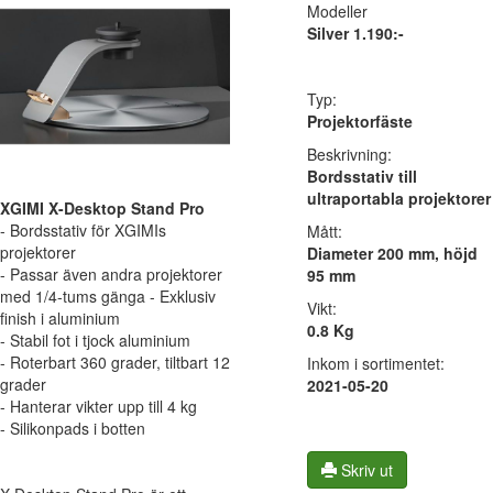
Modeller
Silver 1.190:-
Typ:
Projektorfäste
Beskrivning:
Bordsstativ till
ultraportabla projektorer
XGIMI X-Desktop Stand Pro
- Bordsstativ för XGIMIs
Mått:
projektorer
Diameter 200 mm, höjd
- Passar även andra projektorer
95 mm
med 1/4-tums gänga - Exklusiv
Vikt:
finish i aluminium
0.8 Kg
- Stabil fot i tjock aluminium
- Roterbart 360 grader, tiltbart 12
Inkom i sortimentet:
grader
2021-05-20
- Hanterar vikter upp till 4 kg
- Silikonpads i botten
Skriv ut