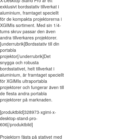
X-Desktop Stand Pro är ett
exklusivt bordsstativ tillverkat i
aluminium, framtaget speciellt
för de kompakta projektorerna i
XGIMIs sortiment. Med sin 1/4-
tums skruv passar den även
andra tillverkares projektorer.
[underrubrik]Bordsstativ till din
portabla
projektor[/underrubrik]Det
snygga och robusta
bordsstativet, helt tillverkat i
aluminium, är framtaget speciellt
för XGIMIs ultraportabla
projektorer och fungerar även till
de flesta andra portabla
projektorer på marknaden.
[produktbild]328973-xgimi-x-
desktop-stand-pro-
606[/produktbild]
Projektorn fästs på stativet med