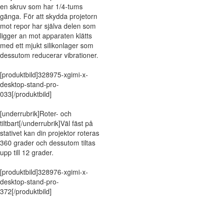
en skruv som har 1/4-tums
gänga. För att skydda projetorn
mot repor har själva delen som
ligger an mot apparaten klätts
med ett mjukt silikonlager som
dessutom reducerar vibrationer.
[produktbild]328975-xgimi-x-
desktop-stand-pro-
033[/produktbild]
[underrubrik]Roter- och
tiltbart[/underrubrik]Väl fäst på
stativet kan din projektor roteras
360 grader och dessutom tiltas
upp till 12 grader.
[produktbild]328976-xgimi-x-
desktop-stand-pro-
372[/produktbild]