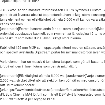
- Spelar linjärt ner till 15Hz
JBL SSW-1 är den massiva referensbasen i JBL:s Synthesis Custom L
gjord för att leverera absolut topprestanda även i riktigt stora biosalo
tums element och en effekttålighet på hela 5.000 watt kan du vara säk
känns och hörs.
[underrubrik]Extrem basprestanda för den stora bion[/underrubrik]Med 
ordentligt uppstagade kabinett, som rymmer två långslagiga 15-tums b
en basknuff som heter duga, även i riktigt stora biorum.
Kabinettet i 25 mm MDF som uppstagats internt med en stålram, använd
och speciellt avstämda Slipstream portar för minimal distortion även vi
Varje element har en massiv 6 tum stora talspole som gör att basarna k
jordbävningen i filmen känns som den är mitt i ditt rum.
[underrubrik]Effekttålighet på hela 5.000 watt[/underrubrik]Varje eleme
2.500 watt stycket vilket gör att elektroniken bör väljas med omsorg för 
rätt. Vi rekommenderar
[url=https://www.hembiobutiken.se/produkter/forstarkare/hembioslutst
d/]JBL:s Cinema MA4-D[/url] som är ett DSP-styrt fyrkanalssteg som i 
2.400 watt uteffekt per bryggad kanal.