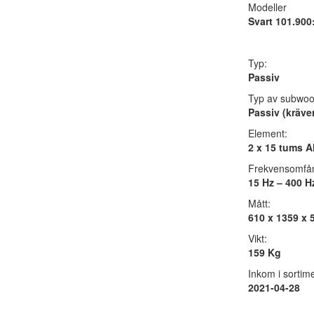
Modeller
Svart 101.900:
Typ:
Passiv
Typ av subwoo
Passiv (kräver
Element:
2 x 15 tums A
Frekvensomfå
15 Hz – 400 Hz
Mått:
610 x 1359 x
Vikt:
159 Kg
Inkom i sortime
2021-04-28