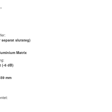
-
fer:
 separat slutsteg)
luminium Matrix
ng:
 (-6 dB)
 559 mm
ntet: