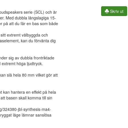
Skriv ut
oudspeakers serie (SCL) och är
nger. Med dubbla långslagiga 15-
er på att du får en bas som både
sitt extremt välbyggda och
aselement, kan du förvänta dig
er sig av dubbla frontriktade
d extremt höga ljudtryck.
an slå hela 80 mm vilket gör att
nt kan hantera en effekt på hela
att basen skall komma till sin
eg/324380-jbl-synthesis-ma4-
bryggat läge lämnar sanslösa