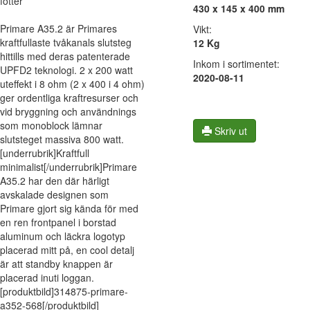
fötter
430 x 145 x 400 mm
Primare A35.2 är Primares
Vikt:
kraftfullaste tvåkanals slutsteg
12 Kg
hittills med deras patenterade
Inkom i sortimentet:
UPFD2 teknologi. 2 x 200 watt
2020-08-11
uteffekt i 8 ohm (2 x 400 i 4 ohm)
ger ordentliga kraftresurser och
vid bryggning och användnings
som monoblock lämnar
Skriv ut
slutsteget massiva 800 watt.
[underrubrik]Kraftfull
minimalist[/underrubrik]Primare
A35.2 har den där härligt
avskalade designen som
Primare gjort sig kända för med
en ren frontpanel i borstad
aluminum och läckra logotyp
placerad mitt på, en cool detalj
är att standby knappen är
placerad inuti loggan.
[produktbild]314875-primare-
a352-568[/produktbild]