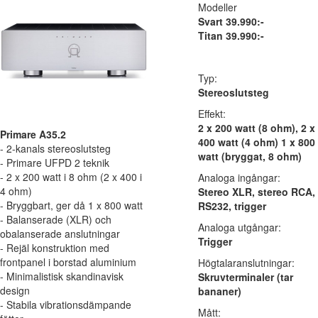
Modeller
Svart 39.990:-
Titan 39.990:-
Typ:
Stereoslutsteg
Effekt:
2 x 200 watt (8 ohm), 2 x
Primare A35.2
400 watt (4 ohm) 1 x 800
- 2-kanals stereoslutsteg
watt (bryggat, 8 ohm)
- Primare UFPD 2 teknik
- 2 x 200 watt i 8 ohm (2 x 400 i
Analoga ingångar:
4 ohm)
Stereo XLR, stereo RCA,
- Bryggbart, ger då 1 x 800 watt
RS232, trigger
- Balanserade (XLR) och
Analoga utgångar:
obalanserade anslutningar
Trigger
- Rejäl konstruktion med
frontpanel i borstad aluminium
Högtalaranslutningar:
- Minimalistisk skandinavisk
Skruvterminaler (tar
design
bananer)
- Stabila vibrationsdämpande
Mått: