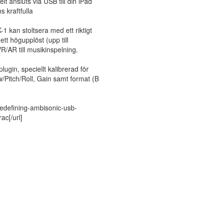
t ansluts via USB till din iPad
s kraftfulla
 kan stoltsera med ett riktigt
tt högupplöst (upp till
VR/AR till musikinspelning.
gin, speciellt kalibrerad för
Pitch/Roll, Gain samt format (B
redefining-ambisonic-usb-
c[/url]