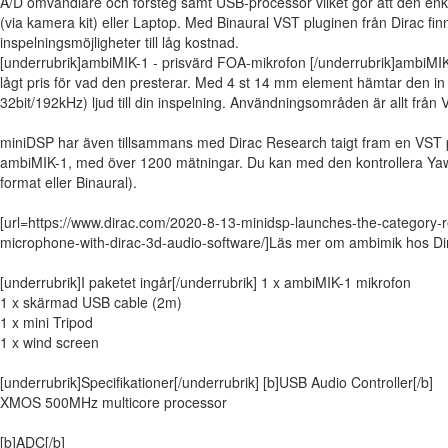
A/D omvandlare och försteg samt USB-processor vilket gör att den enkel
(via kamera kit) eller Laptop. Med Binaural VST pluginen från Dirac finn
inspelningsmöjligheter till låg kostnad.
[underrubrik]ambiMIK-1 - prisvärd FOA-mikrofon [/underrubrik]ambiMIK-1
lågt pris för vad den presterar. Med 4 st 14 mm element hämtar den in e
32bit/192kHz) ljud till din inspelning. Användningsområden är allt från 
miniDSP har även tillsammans med Dirac Research taigt fram en VST plu
ambiMIK-1, med över 1200 mätningar. Du kan med den kontrollera Yaw/
format eller Binaural).
[url=https://www.dirac.com/2020-8-13-minidsp-launches-the-category-
microphone-with-dirac-3d-audio-software/]Läs mer om ambimik hos Dira
[underrubrik]I paketet ingår[/underrubrik] 1 x ambiMIK-1 mikrofon
1 x skärmad USB cable (2m)
1 x mini Tripod
1 x wind screen
[underrubrik]Specifikationer[/underrubrik] [b]USB Audio Controller[/b]
XMOS 500MHz multicore processor
[b]ADC[/b]