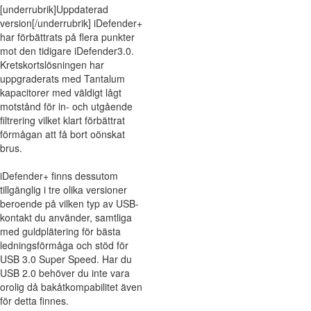
[underrubrik]Uppdaterad
version[/underrubrik] iDefender+
har förbättrats på flera punkter
mot den tidigare iDefender3.0.
Kretskortslösningen har
uppgraderats med Tantalum
kapacitorer med väldigt lågt
motstånd för in- och utgående
filtrering vilket klart förbättrat
förmågan att få bort oönskat
brus.
iDefender+ finns dessutom
tillgänglig i tre olika versioner
beroende på vilken typ av USB-
kontakt du använder, samtliga
med guldplätering för bästa
ledningsförmåga och stöd för
USB 3.0 Super Speed. Har du
USB 2.0 behöver du inte vara
orolig då bakåtkompabilitet även
för detta finnes.