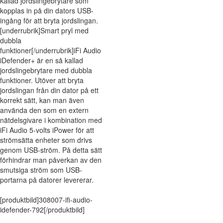
kallad jordslingebrytare som
kopplas in på din dators USB-
ingång för att bryta jordslingan.
[underrubrik]Smart pryl med
dubbla
funktioner[/underrubrik]iFi Audio
iDefender+ är en så kallad
jordslingebrytare med dubbla
funktioner. Utöver att bryta
jordslingan från din dator på ett
korrekt sätt, kan man även
använda den som en extern
nätdelsgivare i kombination med
iFi Audio 5-volts iPower för att
strömsätta enheter som drivs
genom USB-ström. På detta sätt
förhindrar man påverkan av den
smutsiga ström som USB-
portarna på datorer levererar.
[produktbild]308007-ifi-audio-
idefender-792[/produktbild]