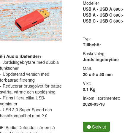
Modeller
USB A - USB A 690:-
USB A - USB C 690:-
USB C - USB C 690:-
Typ:
Tillbehör
Beskrivning:
iFi Audio iDefender+
Jordslingebrytare
- Jordslingebrytare med dubbla
funktioner
Mått:
- Uppdaterad version med
20 x 9 x 50 mm
förbättrad filtrering
Vikt:
- Reducerar brusgolvet för bättre
0.1 Kg
svärta, värme och upplösning
- Finns i flera olika USB-
Inkom i sortimentet:
versioner
2020-03-18
- USB 3.0 Super Speed och
bakåtkompatibel med 2.0
Skriv ut
iFi Audio iDefender+ är en så