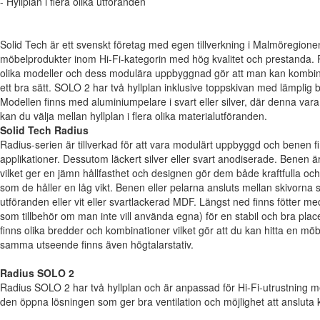
- Hyllplan i flera olika utföranden
Solid Tech är ett svenskt företag med egen tillverkning i Malmöregion
möbelprodukter inom Hi-Fi-kategorin med hög kvalitet och prestanda. R
olika modeller och dess modulära uppbyggnad gör att man kan kombi
ett bra sätt. SOLO 2 har två hyllplan inklusive toppskivan med lämplig b
Modellen finns med aluminiumpelare i svart eller silver, där denna vara
kan du välja mellan hyllplan i flera olika materialutföranden.
Solid Tech Radius
Radius-serien är tillverkad för att vara modulärt uppbyggd och benen fin
applikationer. Dessutom läckert silver eller svart anodiserade. Benen ä
vilket ger en jämn hållfasthet och designen gör dem både kraftfulla o
som de håller en låg vikt. Benen eller pelarna ansluts mellan skivorna so
utföranden eller vit eller svartlackerad MDF. Längst ned finns fötter me
som tillbehör om man inte vill använda egna) för en stabil och bra plac
finns olika bredder och kombinationer vilket gör att du kan hitta en möb
samma utseende finns även högtalarstativ.
Radius SOLO 2
Radius SOLO 2 har två hyllplan och är anpassad för Hi-Fi-utrustning me
den öppna lösningen som ger bra ventilation och möjlighet att ansluta 