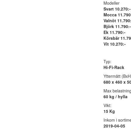
Modeller
Svart 10.270:-
Mocca 11.790
Valnöt 11.790:
Björk 11.790:-
Ek 11.790:-
Körsbär 11.79
Vit 10.270:-
Typ:
Hi-Fi-Rack
Yttermått (BxH
680 x 460 x 5
Max belastning
60 kg / hylla
Vikt:
15 Kg
Inkom i sortime
2019-04-05