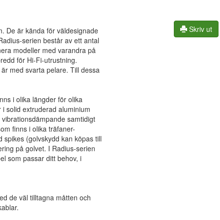
Skriv ut
en. De är kända för väldesignade
adius-serien består av ett antal
nera modeller med varandra på
redd för Hi-Fi-utrustning.
 är med svarta pelare. Till dessa
ns i olika längder för olika
r i solid extruderad aluminium
ch vibrationsdämpande samtidigt
m finns i olika träfaner-
d spikes (golvskydd kan köpas till
ering på golvet. I Radius-serien
el som passar ditt behov, i
d de väl tilltagna måtten och
kablar.