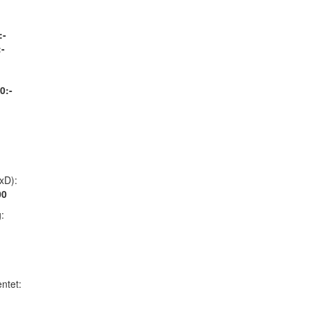
:-
-
0:-
xD):
00
:
ntet: