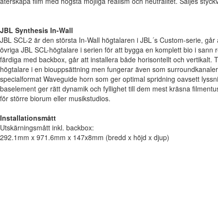
återskapa film med högsta möjliga realism och neutralitet. Säljes styckv
JBL Synthesis In-Wall
JBL SCL-2 är den största In-Wall högtalaren i JBL´s Custom-serie, gå
övriga JBL SCL-högtalare i serien för att bygga en komplett bio i sann 
färdiga med backbox, går att installera både horisontellt och vertikalt
högtalare i en biouppsättning men fungerar även som surroundkanaler. D
specialformat Waveguide horn som ger optimal spridning oavsett lyssn
baselement ger rätt dynamik och fyllighet till dem mest kräsna filment
för större biorum eller musikstudios.
Installationsmått
Utskärningsmått inkl. backbox:
292.1mm x 971.6mm x 147x8mm (bredd x höjd x djup)