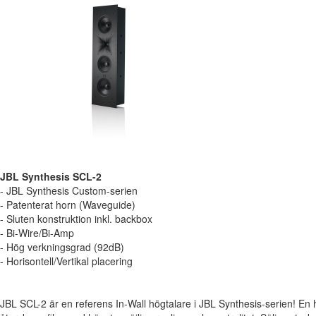
JBL Synthesis SCL-2
- JBL Synthesis Custom-serien
- Patenterat horn (Waveguide)
- Sluten konstruktion inkl. backbox
- Bi-Wire/Bi-Amp
- Hög verkningsgrad (92dB)
- Horisontell/Vertikal placering
JBL SCL-2 är en referens In-Wall högtalare i JBL Synthesis-serien! En 