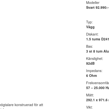
Modeller
Svart 92.990:-
Typ:
Vägg
Diskant:
1.5 tums D24
Bas:
3 st 8 tum Al
Känslighet:
92dB
Impedans:
6 Ohm
Frekvensomfå
57 – 25.000 H
Mått:
292.1 x 971.6 
högtalare konstruerad för att
Vikt: