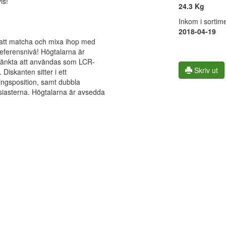
is!
24.3 Kg
Inkom i sortime
2018-04-19
r att matcha och mixa ihop med
referensnivå! Högtalarna är
. Tänkta att användas som LCR-
Skriv ut
iskanten sitter i ett
ingsposition, samt dubbla
usiasterna. Högtalarna är avsedda