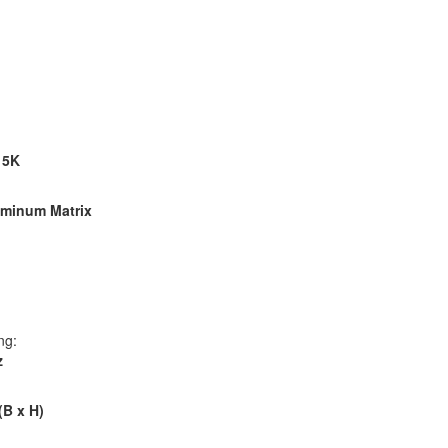
15K
uminum Matrix
ng:
z
(B x H)