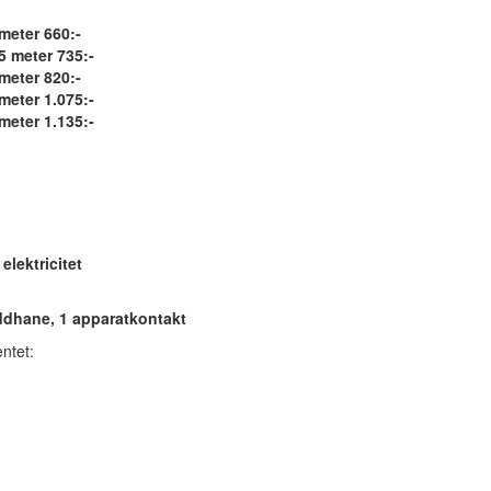
meter 660:-
5 meter 735:-
meter 820:-
meter 1.075:-
meter 1.135:-
elektricitet
ddhane, 1 apparatkontakt
ntet: