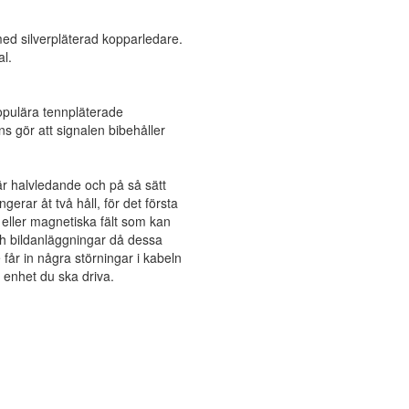
d silverpläterad kopparledare.
al.
pulära tennpläterade
ns gör att signalen bibehåller
 halvledande och på så sätt
rar åt två håll, för det första
 eller magnetiska fält som kan
 och bildanläggningar då dessa
 får in några störningar i kabeln
n enhet du ska driva.