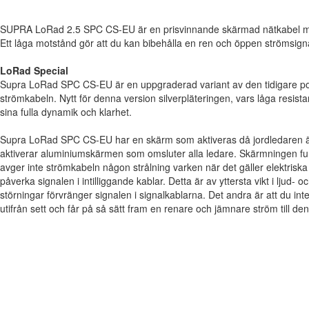
SUPRA LoRad 2.5 SPC CS-EU är en prisvinnande skärmad nätkabel me
Ett låga motstånd gör att du kan bibehålla en ren och öppen strömsign
LoRad Special
Supra LoRad SPC CS-EU är en uppgraderad variant av den tidigare po
strömkabeln. Nytt för denna version silverpläteringen, vars låga resista
sina fulla dynamik och klarhet.
Supra LoRad SPC CS-EU har en skärm som aktiveras då jordledaren är
aktiverar aluminiumskärmen som omsluter alla ledare. Skärmningen funge
avger inte strömkabeln någon strålning varken när det gäller elektriska
påverka signalen i intilliggande kablar. Detta är av yttersta vikt i ljud-
störningar förvränger signalen i signalkablarna. Det andra är att du inte
utifrån sett och får på så sätt fram en renare och jämnare ström till de