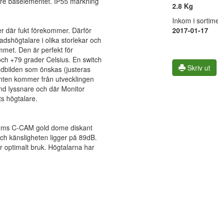
rre baselementet. IP55 märkning
2.8 Kg
Inkom i sortime
öer där fukt förekommer. Därför
2017-01-17
adshögtalare i olika storlekar och
ummet. Den är perfekt för
och +79 grader Celsius. En switch
Skriv ut
ljudbilden som önskas (justeras
menten kommer från utvecklingen
and lyssnare och där Monitor
ts högtalare.
tums C-CAM gold dome diskant
och känsligheten ligger på 89dB.
optimalt bruk. Högtalarna har