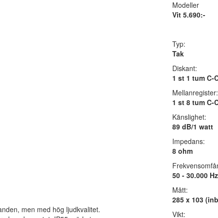
Modeller
Vit 5.690:-
Typ:
Tak
Diskant:
1 st 1 tum C
Mellanregister:
1 st 8 tum C
Känslighet:
89 dB/1 watt
Impedans:
8 ohm
Frekvensomfå
50 - 30.000 Hz
Mått:
285 x 103 (in
anden, men med hög ljudkvalitet.
Vikt: