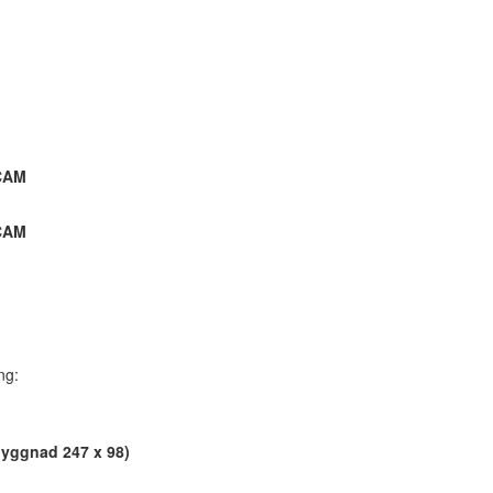
-CAM
-CAM
ng:
byggnad 247 x 98)