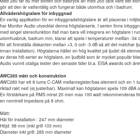
Med 280 får du mer botten och bastryck än med 265 tack vare det stö
gör att den är vattentålig och fungerar både utomhus och i badrum.
Allvädershögtalare för inbyggnad
En vanlig applikation för en inbyggnadshögtalare är att placeras i milj
har Monitor Audio utvecklat denna högtalarserie. I serien finns inbyggn
med singel stereofunktion ifall man bara vill integrera en högtalare i r
utomhusbruk, badrum mm, klarar att spela i temperaturer melllan -34 
för att fininställa diskanten mellan +3, 0 och -3 dB så att det matchar 
innan installation). Högtalarna håller en hög kvalitet på ljudet då ele
av deras hifi-serier av högtalare, en ljudbild som är mycket populär bl
Audio vunnit otaliga tester den senaste tider bl.a. EISA awards och åre
AWC265 mått och konstruktion
AWC280 har ett 8 tums C-CAM mellanregister/bas-element och en 1 
riktad rakt ned (ej justerbar). Maximalt kan högtalaren spela 109 dBA 
En förstärkare på RMS minst 20 men max 100 watt rekommenderas för 
en nominell impedans på 8 ohm.
Mått:
Hål för installation : 247 mm diameter
Höjd: 98 mm (inkl grill 103 mm)
Diameter inkl grill: 285 mm diameter