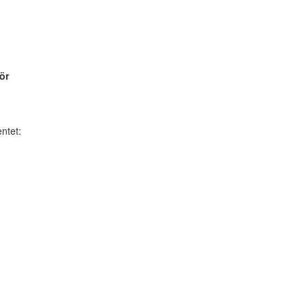
ör
ntet: