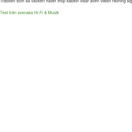
Träbiten som så vackert håller ihop kabeln visar även vilken riktning si
Test från svenska Hi-Fi & Musik