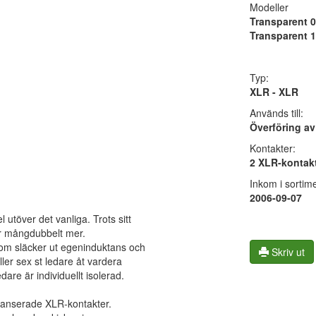
Modeller
Transparent 0
Transparent 1
Typ:
XLR - XLR
Används till:
Överföring av
Kontakter:
2 XLR-kontakt
Inkom i sortime
2006-09-07
utöver det vanliga. Trots sitt
r mångdubbelt mer.
som släcker ut egeninduktans och
Skriv ut
ller sex st ledare åt vardera
dare är individuellt isolerad.
lanserade XLR-kontakter.