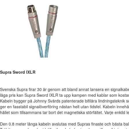
Supra Sword IXLR
Svenska Supra firar 30 år genom att bland annat lansera en signalkabel 
låga pris kan Supra Sword IXLR ta upp kampen med kablar som kosta
Kabeln bygger på Johnny Svärds patenterade bifilära lindningsteknik 
ger en fasstabil signalöverföring nästan helt utan tidsfel. Kabeln innehå
hållet som tillsammans tar bort det magnetiska störfältet. Varje enkild le
Den 0.8 meter långa kabeln avslutas med Supras finaste och bästa ba