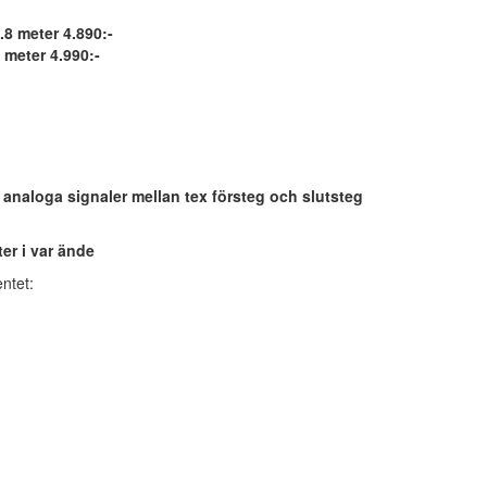
.8 meter 4.890:-
 meter 4.990:-
 analoga signaler mellan tex försteg och slutsteg
er i var ände
ntet: